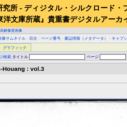
研究所 - ディジタル・シルクロード・
東洋文庫所蔵』貴重書デジタルアーカ
高解像度画像
画像サムネイル
-
目次
-
ページ番号
-
書誌情報（メタデータ）
-
キャプ
グラフィック
ジ検索
タイトル
ページ
-Houang : vol.3