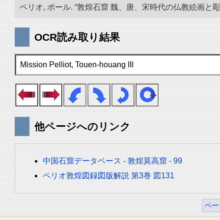
ペリオ, ポール. “敦煌石窟 魏、唐、宋時代の仏教絵画と彫刻.
OCR読み取り結果
Mission Pelliot, Touen-houang III
他ページへのリンク
中国石窟データベース - 敦煌莫高窟 - 99
ペリオ敦煌図録図版解説 第3巻 図131
ペー