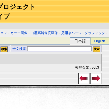
プロジェクト
イブ
ション
-
カラー画像
-
白黒高解像度画像
-
見開きページ
-
グラフィック
-
日本語
English
全文検索
敦煌石窟 : vol.3