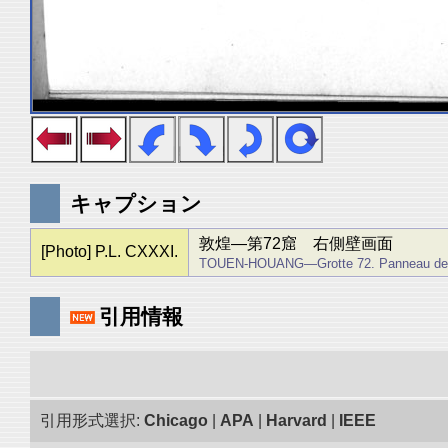
キャプション
敦煌―第72窟 右側壁画面
[Photo] P.L. CXXXI.
TOUEN-HOUANG―Grotte 72. Panneau de d
引用情報
引用形式選択:
Chicago
|
APA
|
Harvard
|
IEEE