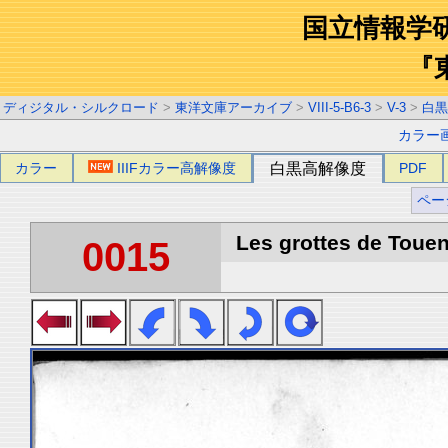
国立情報学
『
ディジタル・シルクロード
>
東洋文庫アーカイブ
>
VIII-5-B6-3
>
V-3
>
白黒
カラー
カラー
IIIFカラー高解像度
白黒高解像度
PDF
ペー
Les grottes de Touen
0015