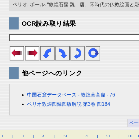
ペリオ, ポール. “敦煌石窟 魏、唐、宋時代の仏教絵画と彫刻.
OCR読み取り結果
他ページへのリンク
中国石窟データベース - 敦煌莫高窟 - 76
ペリオ敦煌図録図版解説 第3巻 図184
ペー
1
.
.
.
.
|
.
.
.
.
11
.
.
.
.
|
.
.
.
.
31
.
.
.
.
|
.
.
.
.
51
.
.
.
.
|
.
.
.
.
71
.
.
.
.
|
.
.
.
.
91
.
.
.
.
|
.
.
.
.
111
.
.