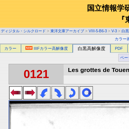
国立情報学
『
ディジタル・シルクロード
>
東洋文庫アーカイブ
>
VIII-5-B6-3
>
V-3
>
白黒
カラー
カラー
IIIFカラー高解像度
白黒高解像度
PDF
ペー
Les grottes de Touen
0121