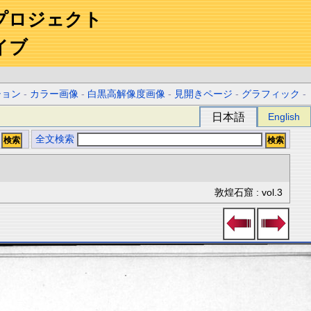
プロジェクト
イブ
ション
-
カラー画像
-
白黒高解像度画像
-
見開きページ
-
グラフィック
-
日本語
English
全文検索
敦煌石窟 : vol.3