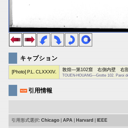
キャプション
敦煌―第102窟 右側内壁 右
[Photo] P.L. CLXXXIV.
TOUEN-HOUANG―Grotte 102. Paroi de dr
引用情報
引用形式選択:
Chicago
|
APA
|
Harvard
|
IEEE