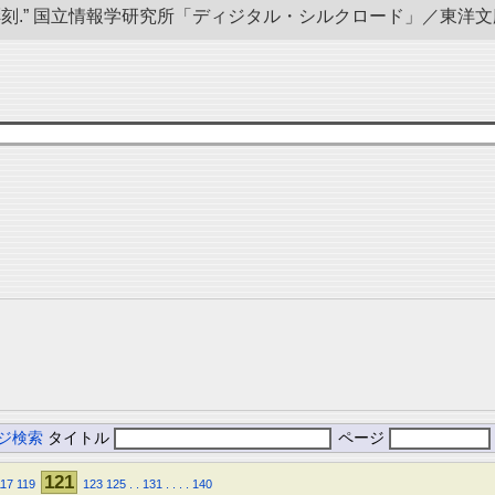
” 国立情報学研究所「ディジタル・シルクロード」／東洋文庫. doi:10
ジ検索
タイトル
ページ
121
117
119
123
125
.
.
131
.
.
.
.
140