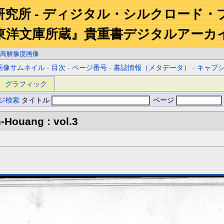
研究所 - ディジタル・シルクロード・
東洋文庫所蔵』貴重書デジタルアーカ
高解像度画像
画像サムネイル
-
目次
-
ページ番号
-
書誌情報（メタデータ）
-
キャプ
グラフィック
ジ検索
タイトル
ページ
-Houang : vol.3