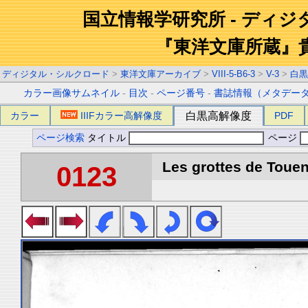
国立情報学研究所 - ディ
『東洋文庫所蔵』
ディジタル・シルクロード
>
東洋文庫アーカイブ
>
VIII-5-B6-3
>
V-3
>
白黒
カラー画像サムネイル
-
目次
-
ページ番号
-
書誌情報（メタデー
カラー
IIIFカラー高解像度
白黒高解像度
PDF
ページ検索
タイトル
ページ
Les grottes de Touen
0123