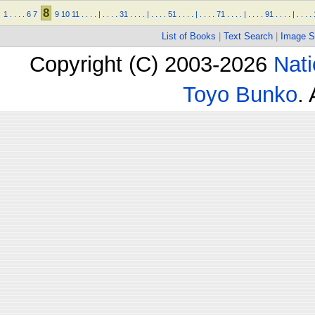
8
1
.
.
.
.
6
7
9
10
11
.
.
.
.
|
.
.
.
.
31
.
.
.
.
|
.
.
.
.
51
.
.
.
.
|
.
.
.
.
71
.
.
.
.
|
.
.
.
.
91
.
.
.
.
|
.
.
.
.
List of Books
|
Text Search
|
Image S
Copyright (C) 2003-2026
Nati
Toyo Bunko
.