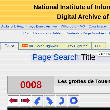
National Institute of Info
Digital Archive 
Digital Silk Road
>
Toyo Bunko Archive
>
VIII-5-B6-3
>
V-3
>
Color Image
Color Thumbnail
-
Table of Contents
-
Page Number
-
B
Color
IIIF Color HighRes
Gray HighRes
PDF
Page Search
Title
Les grottes de Touen
0008