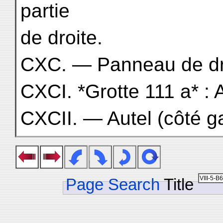
partie
de droite.
CXC. — Panneau de dr
CXCI. *Grotte 111 a* : 
CXCII. — Autel (côté g
Page Search
Title