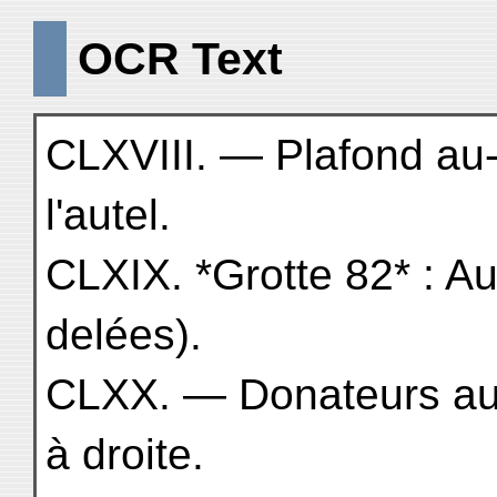
OCR Text
CLXVIII. — Plafond au
l'autel.
CLXIX. *Grotte 82* : Au
delées).
CLXX. — Donateurs au 
à droite.