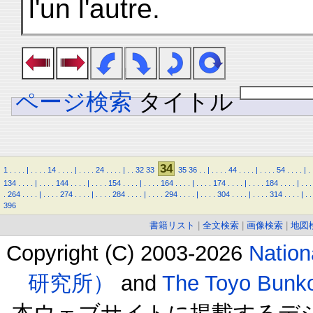
l'un l'autre.
ページ検索
タイトル
34
1
.
.
.
.
|
.
.
.
.
14
.
.
.
.
|
.
.
.
.
24
.
.
.
.
|
.
.
32
33
35
36
.
.
|
.
.
.
.
44
.
.
.
.
|
.
.
.
.
54
.
.
.
.
|
.
134
.
.
.
.
|
.
.
.
.
144
.
.
.
.
|
.
.
.
.
154
.
.
.
.
|
.
.
.
.
164
.
.
.
.
|
.
.
.
.
174
.
.
.
.
|
.
.
.
.
184
.
.
.
.
|
.
.
.
.
264
.
.
.
.
|
.
.
.
.
274
.
.
.
.
|
.
.
.
.
284
.
.
.
.
|
.
.
.
.
294
.
.
.
.
|
.
.
.
.
304
.
.
.
.
|
.
.
.
.
314
.
.
.
.
|
.
.
396
書籍リスト
|
全文検索
|
画像検索
|
地図
Copyright (C) 2003-2026
Natio
研究所）
and
The Toyo B