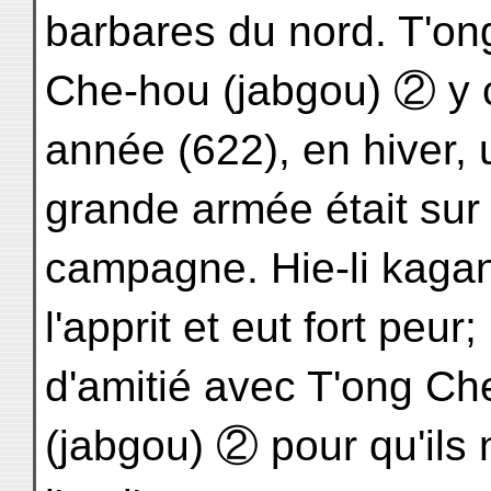
barbares du nord. T'on
Che-hou (jabgou) ② y 
année (622), en hiver,
grande armée était sur 
campagne. Hie-li kaga
l'apprit et eut fort peur;
d'amitié avec T'ong Ch
(jabgou) ② pour qu'ils 