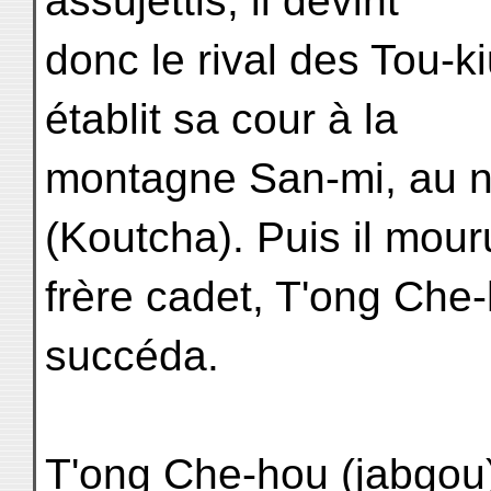
assujettis; il devint
donc le rival des Tou-ki
établit sa cour à la
montagne San-mi, au n
(Koutcha). Puis il mour
frère cadet, T'ong Che-
succéda.
T'ong Che-hou (jabgou) 