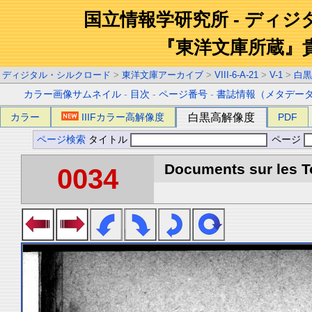
国立情報学研究所 - ディ
『東洋文庫所蔵』
ディジタル・シルクロード
>
東洋文庫アーカイブ
>
VIII-6-A-21
>
V-1
>
白黒
カラー画像サムネイル
-
目次
-
ページ番号
-
書誌情報（メタデー
カラー
IIIFカラー高解像度
白黒高解像度
PDF
ページ検索
タイトル
ページ
Documents sur les To
0034