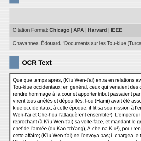
Citation Format:
Chicago
|
APA
|
Harvard
|
IEEE
Chavannes, Édouard. “Documents sur les Tou-kiue (Turcs) 
OCR Text
Quelque temps après, (K'iu Wen-t'ai) entra en relations av
Tou-kiue occidentaux; en général, ceux qui venaient des 
rendre hommage à la cour et apporter tribut passaient par 
virent tous arrêtés et dépouillés. I-ou (Hami) avait été assu
kiue occidentaux; à cette époque, il fit sa soumission à l'e
Wen-t'ai et Che-hou l'attaquèrent ensemble¹). L'empereur 
reprochant (à K'iu Wen-t'ai) sa volte-face, et mandant le g
chef de l'armée (du Kao-tch'ang), A-che-na Kiu²), pour r
cette affaire; (K'iu Wen-t'ai) ne l'envoya pas; il chargea l