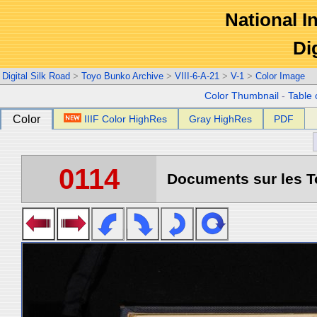
National In
Di
Digital Silk Road
>
Toyo Bunko Archive
>
VIII-6-A-21
>
V-1
>
Color Image
Color Thumbnail
-
Table 
Color
IIIF Color HighRes
Gray HighRes
PDF
0114
Documents sur les To