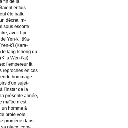
 fin de la
taient enfuis
eut été battu
 un décret im-
és sous escorte
tre, avec I-pi
 de Yen-k'i (Ka-
) Yen-k'i (Kara-
a le lang-tchong du
(K'iu Wen-t'ai)
 l'empereur fit
es reproches en ces
as rendu hommage
oirs d'un sujet-
à l'instar de la
la présente année,
e maître n'est
lui un homme à
 de proie vole
t se promène dans
à sa place; com-