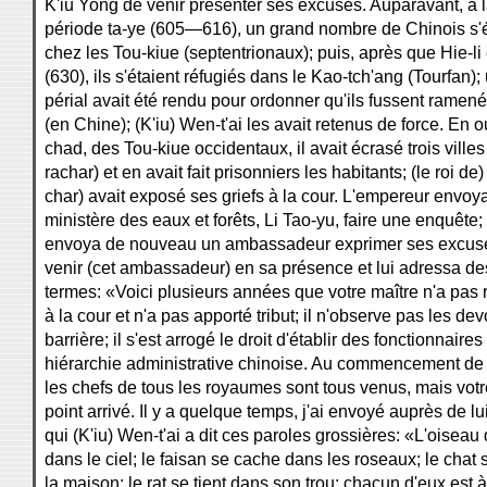
K'iu Yong de venir présenter ses excuses. Auparavant, à la
période ta-ye (605—616), un grand nombre de Chinois s'é
chez les Tou-kiue (septentrionaux); puis, après que Hie-li 
(630), ils s'étaient réfugiés dans le Kao-tch'ang (Tourfan);
périal avait été rendu pour ordonner qu'ils fussent ramen
(en Chine); (K'iu) Wen-t'ai les avait retenus de force. En ou
chad, des Tou-kiue occidentaux, il avait écrasé trois villes
rachar) et en avait fait prisonniers les habitants; (le roi de
char) avait exposé ses griefs à la cour. L'empereur envoy
ministère des eaux et forêts, Li Tao-yu, faire une enquête; 
envoya de nouveau un ambassadeur exprimer ses excuses;
venir (cet ambassadeur) en sa présence et lui adressa d
termes: «Voici plusieurs années que votre maître n'a p
à la cour et n'a pas apporté tribut; il n'observe pas les dev
barrière; il s'est arrogé le droit d'établir des fonctionnaires 
hiérarchie administrative chinoise. Au commencement de 
les chefs de tous les royaumes sont tous venus, mais votr
point arrivé. Il y a quelque temps, j'ai envoyé auprès de 
qui (K'iu) Wen-t'ai a dit ces paroles grossières: «L'oiseau
dans le ciel; le faisan se cache dans les roseaux; le cha
la maison; le rat se tient dans son trou; chacun d'eux est 