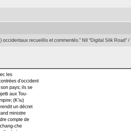
occidentaux recueillis et commentés.” NII “Digital Silk Road”
ec les
contrées d'occident
son pays; ils se
jetti aux Tou-
mpire; (K'iu)
rendit un décret
rand ministre
endre compte de
e tchang-che