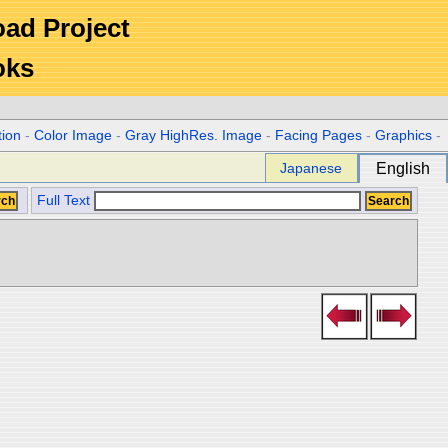
Road Project
oks
tion
-
Color Image
-
Gray HighRes. Image
-
Facing Pages
-
Graphics
-
Japanese
English
Full Text