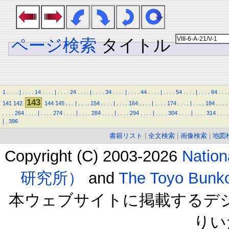
ページ検索
タイトル
1
.
.
.
.
|
.
.
.
.
14
.
.
.
.
|
.
.
.
.
24
.
.
.
.
|
.
.
.
.
34
.
.
.
.
|
.
.
.
.
44
.
.
.
.
|
.
.
.
.
54
.
.
.
.
|
.
.
.
.
64
.
.
.
143
141
142
144
145
.
.
.
|
.
.
.
.
154
.
.
.
.
|
.
.
.
.
164
.
.
.
.
|
.
.
.
.
174
.
.
.
.
|
.
.
.
.
184
.
.
.
.
.
.
.
.
264
.
.
.
.
|
.
.
.
.
274
.
.
.
.
|
.
.
.
.
284
.
.
.
.
|
.
.
.
.
294
.
.
.
.
|
.
.
.
.
304
.
.
.
.
|
.
.
.
.
314
.
.
.
.
|
.
396
書籍リスト
|
全文検索
|
画像検索
|
地図
Copyright (C) 2003-2026
Natio
研究所）
and
The Toyo B
本ウェブサイトに掲載するデ
りい