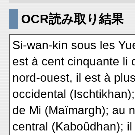
OCR読み取り結果
Si-wan-kin sous les Yu
est à cent cinquante li
nord-ouest, il est à plu
occidental (Ischtikhan); 
de Mi (Maïmargh); au no
central (Kaboûdhan); il