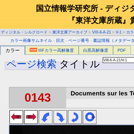
国立情報学研究所 - ディ
『東洋文庫所蔵』
ディジタル・シルクロード
>
東洋文庫アーカイブ
>
VIII-6-A-21
>
V-1
>
カラ
カラー画像サムネイル
-
目次
-
ページ番号
-
書誌情報（メタデー
カラー
IIIFカラー高解像度
白黒高解像度
PDF
ページ検索
タイトル
Documents sur les To
0143