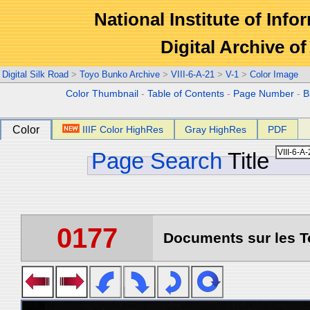
National Institute of Info
Digital Archive 
Digital Silk Road
>
Toyo Bunko Archive
>
VIII-6-A-21
>
V-1
>
Color Image
Color Thumbnail
-
Table of Contents
-
Page Number
-
B
Color
IIIF Color HighRes
Gray HighRes
PDF
Page Search
Title
0177
Documents sur les To