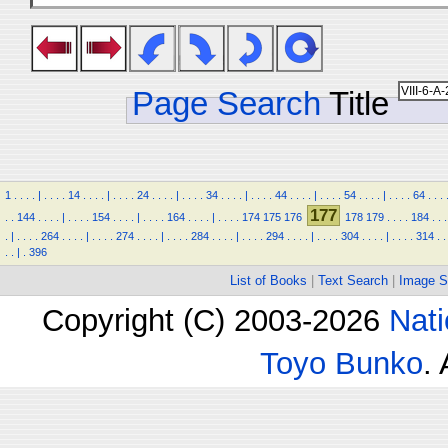
Page Search
Title
1
.
.
.
.
|
.
.
.
.
14
.
.
.
.
|
.
.
.
.
24
.
.
.
.
|
.
.
.
.
34
.
.
.
.
|
.
.
.
.
44
.
.
.
.
|
.
.
.
.
54
.
.
.
.
|
.
.
.
.
64
.
.
.
177
.
.
144
.
.
.
.
|
.
.
.
.
154
.
.
.
.
|
.
.
.
.
164
.
.
.
.
|
.
.
.
.
174
175
176
178
179
.
.
.
.
184
.
.
.
.
|
.
.
.
.
264
.
.
.
.
|
.
.
.
.
274
.
.
.
.
|
.
.
.
.
284
.
.
.
.
|
.
.
.
.
294
.
.
.
.
|
.
.
.
.
304
.
.
.
.
|
.
.
.
.
314
.
.
.
.
|
.
396
List of Books
|
Text Search
|
Image S
Copyright (C) 2003-2026
Nati
Toyo Bunko
.