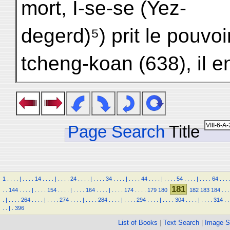
mort, I-se-se (Yez-
degerd)⁵) prit le pouv
tcheng-koan (638), il 
Page Search
Title
1
.
.
.
.
|
.
.
.
.
14
.
.
.
.
|
.
.
.
.
24
.
.
.
.
|
.
.
.
.
34
.
.
.
.
|
.
.
.
.
44
.
.
.
.
|
.
.
.
.
54
.
.
.
.
|
.
.
.
.
64
.
.
.
181
.
.
144
.
.
.
.
|
.
.
.
.
154
.
.
.
.
|
.
.
.
.
164
.
.
.
.
|
.
.
.
.
174
.
.
.
.
179
180
182
183
184
.
.
.
.
|
.
.
.
.
264
.
.
.
.
|
.
.
.
.
274
.
.
.
.
|
.
.
.
.
284
.
.
.
.
|
.
.
.
.
294
.
.
.
.
|
.
.
.
.
304
.
.
.
.
|
.
.
.
.
314
.
.
.
.
|
.
396
List of Books
|
Text Search
|
Image S