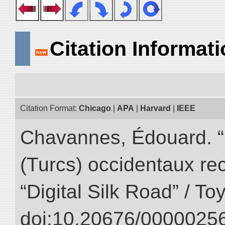
Citation Informat
Citation Format:
Chicago
|
APA
|
Harvard
|
IEEE
Chavannes, Édouard. “
(Turcs) occidentaux rec
“Digital Silk Road” / T
doi:10.20676/00000256