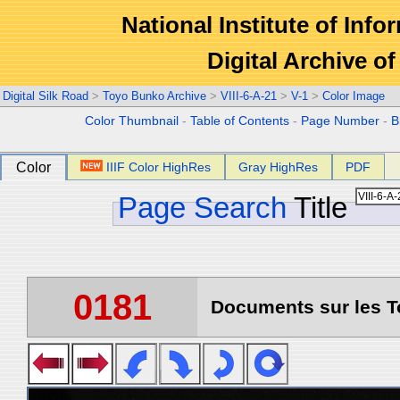
National Institute of Info
Digital Archive 
Digital Silk Road
>
Toyo Bunko Archive
>
VIII-6-A-21
>
V-1
>
Color Image
Color Thumbnail
-
Table of Contents
-
Page Number
-
B
Color
IIIF Color HighRes
Gray HighRes
PDF
Page Search
Title
0181
Documents sur les To