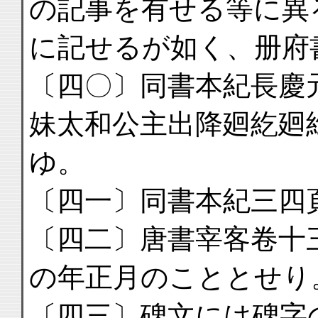
の記事を有せる等に異
に記せるが如く、册府
〔四〇〕同書本紀長慶
妹太和公主出降廻紇廻
ゆ。
〔四一〕同書本紀三四
〔四二〕唐書宰客卷十
の年正月のこととせり
〔四三〕碑文には碑字