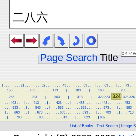
二八六
Page Search
Title
1
.
.
.
.
|
.
.
.
.
21
.
.
.
.
|
.
.
.
.
32
.
.
.
.
|
.
.
.
.
43
.
.
.
.
|
.
.
.
.
53
.
.
.
.
|
.
.
.
.
63
.
.
.
.
|
.
.
.
.
73
.
.
.
.
.
.
153
.
.
.
.
|
.
.
.
.
163
.
.
.
.
|
.
.
.
.
173
.
.
.
.
|
.
.
.
.
183
.
.
.
.
|
.
.
.
.
193
.
.
.
.
|
.
.
.
.
203
.
.
.
.
|
324
.
.
.
.
283
.
.
.
.
|
.
.
.
.
293
.
.
.
.
|
.
.
.
.
303
.
.
.
.
|
.
.
.
.
313
.
.
.
.
|
.
.
.
322
323
325
326
|
.
.
.
.
403
.
.
.
.
|
.
.
.
.
413
.
.
.
.
|
.
.
.
.
423
.
.
.
.
|
.
.
.
.
433
.
.
.
.
|
.
.
.
.
443
.
.
.
.
|
.
.
.
.
453
.
.
.
.
|
.
.
.
.
533
.
.
.
.
|
.
.
.
.
543
.
.
.
.
|
.
.
.
.
553
.
.
.
.
|
.
.
.
.
563
.
.
.
.
|
.
.
.
.
573
.
.
.
.
|
.
.
.
.
583
.
.
.
.
|
.
.
.
.
663
.
.
.
.
|
.
.
.
.
673
.
.
.
.
|
.
.
.
.
683
.
.
.
.
|
.
.
.
.
693
.
.
.
.
|
.
.
.
.
703
.
.
.
.
|
.
.
.
.
713
.
.
.
.
|
.
.
.
.
793
.
.
.
.
|
.
.
.
.
803
.
.
.
.
|
.
.
.
.
813
.
.
.
.
|
.
.
.
.
823
.
.
.
.
|
832
List of Books
|
Text Search
|
Image S