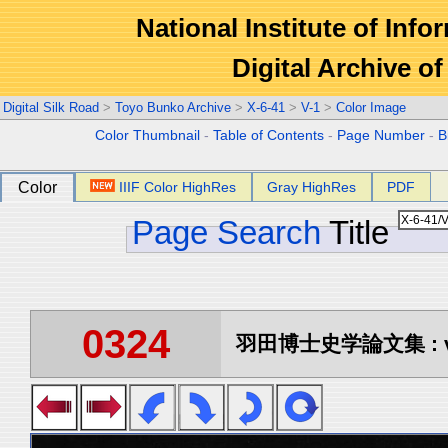
National Institute of Info
Digital Archive 
Digital Silk Road
>
Toyo Bunko Archive
>
X-6-41
>
V-1
>
Color Image
Color Thumbnail
-
Table of Contents
-
Page Number
-
B
Color
IIIF Color HighRes
Gray HighRes
PDF
Page Search
Title
0324
羽田博士史学論文集 : vo