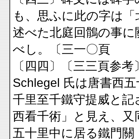
も、思ふに此の字は「
述べた北庭回鶻の事に
べし。〔三一〇頁
〔四四〕〔三三頁参考
Schlegel 氏は唐
千里至千鐵守提威と記
西看千術」と見え、又
五十里中に居る鐵門關