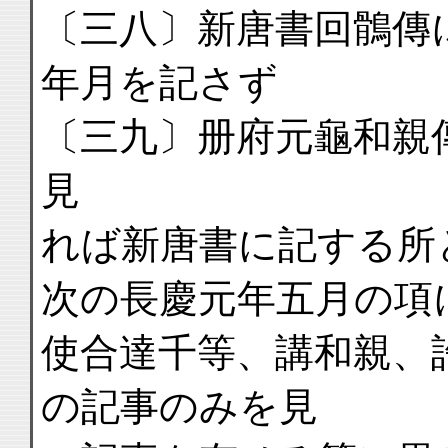
〔三八〕新唐書回鶻傳
年月を記さず
〔三九〕册府元龜和親
見
れば新唐書に記する所
次の長慶元年五月の項
使合達千等、講和親、
の記事のみを見