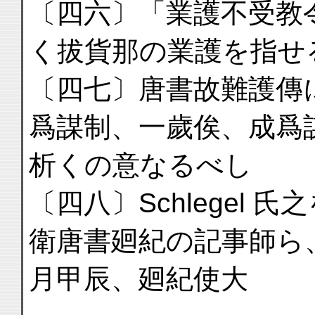
〔四六〕「業護不受教
く拔貨那の業護を指せ
〔四七〕唐書故難護傳
爲謀制、一歲俟、成爲
析くの意なるべし
〔四八〕Schlegel
衛唐書廻紀の記事師ら
月甲辰、廻紀使大