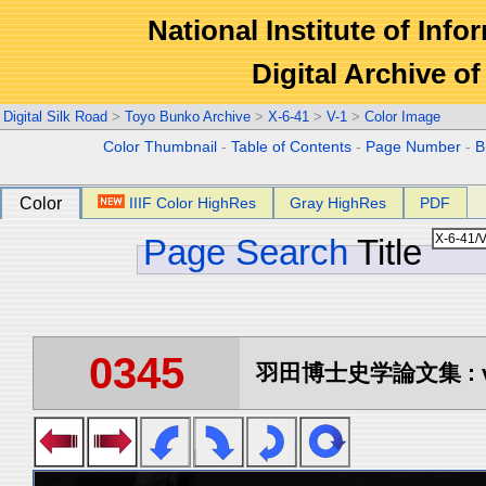
National Institute of Info
Digital Archive 
Digital Silk Road
>
Toyo Bunko Archive
>
X-6-41
>
V-1
>
Color Image
Color Thumbnail
-
Table of Contents
-
Page Number
-
B
Color
IIIF Color HighRes
Gray HighRes
PDF
Page Search
Title
0345
羽田博士史学論文集 : vo