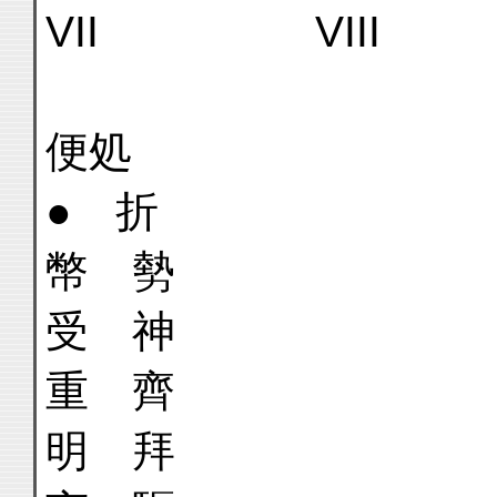
VII VII
便
● 折
幣
受 神
重
明 拜