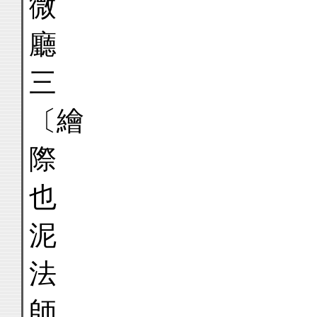
微
廳
〔繪
際
也
泥
法
師