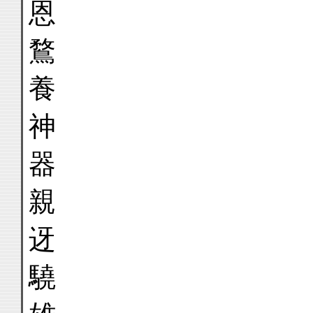
恩
鶩
養
神
器
親
迓
驍