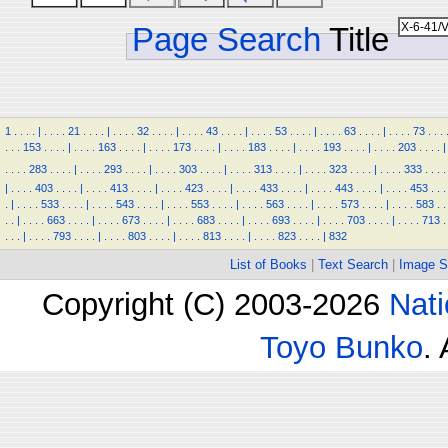
Page Search
Title
1
.
.
.
.
|
.
.
.
.
21
.
.
.
.
|
.
.
.
.
32
.
.
.
.
|
.
.
.
.
43
.
.
.
.
|
.
.
.
.
53
.
.
.
.
|
.
.
.
.
63
.
.
.
.
|
.
.
.
.
73
.
.
.
.
.
.
153
.
.
.
.
|
.
.
.
.
163
.
.
.
.
|
.
.
.
.
173
.
.
.
.
|
.
.
.
.
183
.
.
.
.
|
.
.
.
.
193
.
.
.
.
|
.
.
.
.
203
.
.
.
.
|
.
.
.
.
283
.
.
.
.
|
.
.
.
.
293
.
.
.
.
|
.
.
.
.
303
.
.
.
.
|
.
.
.
.
313
.
.
.
.
|
.
.
.
.
323
.
.
.
.
|
.
.
.
.
333
.
.
.
.
|
.
.
.
.
403
.
.
.
.
|
.
.
.
.
413
.
.
.
.
|
.
.
.
.
423
.
.
.
.
|
.
.
.
.
433
.
.
.
.
|
.
.
.
.
443
.
.
.
.
|
.
.
.
.
453
.
.
.
.
|
.
.
.
.
533
.
.
.
.
|
.
.
.
.
543
.
.
.
.
|
.
.
.
.
553
.
.
.
.
|
.
.
.
.
563
.
.
.
.
|
.
.
.
.
573
.
.
.
.
|
.
.
.
.
583
.
.
.
.
|
.
.
.
.
663
.
.
.
.
|
.
.
.
.
673
.
.
.
.
|
.
.
.
.
683
.
.
.
.
|
.
.
.
.
693
.
.
.
.
|
.
.
.
.
703
.
.
.
.
|
.
.
.
.
713
.
.
.
.
|
.
.
.
.
793
.
.
.
.
|
.
.
.
.
803
.
.
.
.
|
.
.
.
.
813
.
.
.
.
|
.
.
.
.
823
.
.
.
.
|
832
List of Books
|
Text Search
|
Image S
Copyright (C) 2003-2026
Nati
Toyo Bunko
.