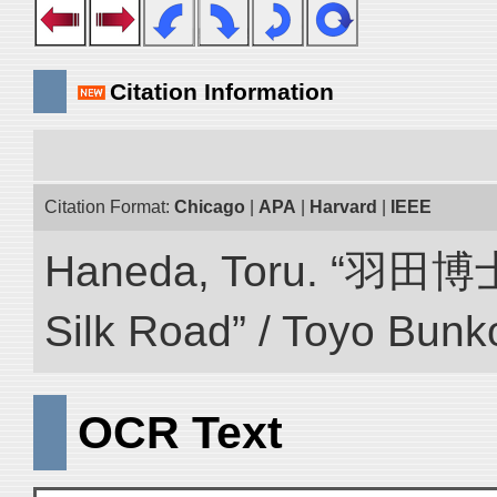
Citation Information
Citation Format:
Chicago
|
APA
|
Harvard
|
IEEE
Haneda, Toru. “羽田博
Silk Road” / Toyo Bunk
OCR Text