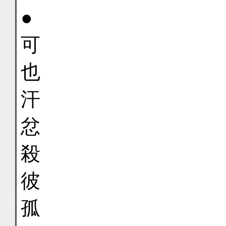
●
可
也
汗
忿
殺
彼
孤