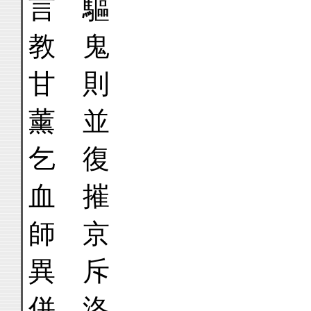
言
教 鬼
甘
薰 並
乞
血 摧
師
異 斥
併 