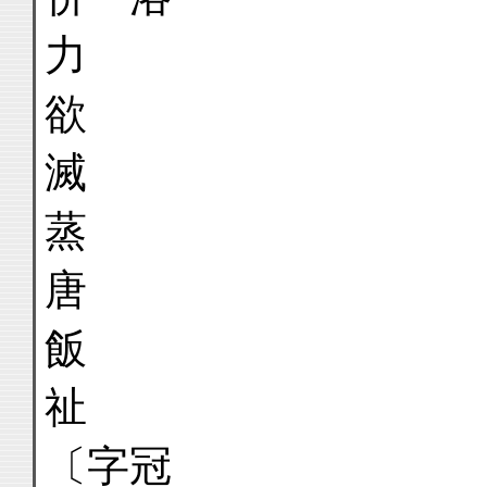
力
欲
滅
蒸
唐
飯
〔字冠