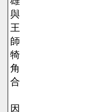
雄
與
王
師
犄
角
合
因