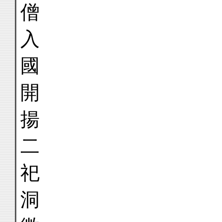
僧
入
國
開
揚
二
祀
洞