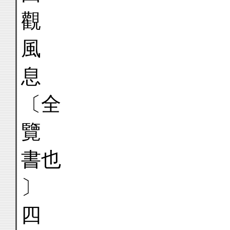
觀
風
息
〔
覽
書
〕
四