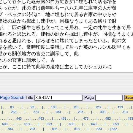
として存在した龜茲國の西方近き所に埋もれて居る塔を
あったが、此の塔は前年即ち一八八九年に庫車の人が發
ブ・ベックの時代に土地に埋もれて居る古家の中からや
建物の庭から掘出し連中が、同樣なうまくある繰りで財
が、二匹の孤牛も板も立ってこそ居れ、一定の牝牛も生きて居
觸れると思はれる、建物の庭から掘出し連中が、同樣なうまく
れると思はれる、ぼろぼろに壊れてしまったといふ。此の女
意を惹いて、常時印度に奉職して居った英のヘルンル氏早くも
壁から關係地方の官吏に訓示して、此
地方の官吏に訓示して、古
たが、ここに於て此等の遺物は主としてカシュガルに
Page Search
Title
Page
.
|
.
.
.
.
83
.
.
.
.
|
.
.
.
.
93
.
.
.
.
|
.
.
.
.
103
.
.
.
.
|
.
.
.
.
113
.
.
.
.
|
.
.
.
.
123
.
.
.
.
|
.
.
.
.
133
.
.
.
.
|
.
|
.
.
.
.
263
.
.
.
.
|
.
.
.
.
273
.
.
.
.
|
.
.
.
.
283
.
.
.
.
|
.
.
.
.
293
.
.
.
.
|
.
.
.
.
303
.
.
.
.
|
.
.
.
.
313
.
.
.
.
.
.
.
|
.
.
.
.
443
.
.
.
.
|
.
.
.
.
453
.
.
.
.
|
.
.
.
.
463
.
.
.
.
|
.
.
.
.
473
.
.
.
.
|
.
.
.
.
483
.
.
.
.
|
.
.
.
.
493
.
603
.
.
.
.
|
.
.
.
.
613
.
.
.
.
|
.
.
.
.
623
.
.
.
.
|
.
.
.
.
633
.
.
.
.
|
.
.
.
.
643
.
.
.
.
|
.
.
.
.
653
.
.
.
.
|
.
.
.
.
.
.
.
783
.
.
.
.
|
.
.
.
.
793
.
.
.
.
|
.
.
.
.
803
.
.
.
.
|
.
.
.
.
813
.
.
.
.
|
.
.
.
.
823
.
.
.
.
|
832