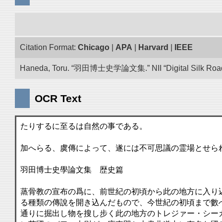
Citation Format:
Chicago
|
APA
|
Harvard
|
IEEE
Haneda, Toru. “羽田博士史学論文集.” NII “Digital Silk Road”
OCR Text
たりするに至るは自然の事である。
加へらる、虞傳によって、遂には不可思議の霊場とせら
羽田博士史學論文集 歴史篇
蒸骨教の宣布の爲に、前世紀の初頃から此の地方に入り
る種類の傳說を開き込んだもので、今世紀の初頃まで數
通りに掘出し物を搜し步く此の地方のトレジァー・シー