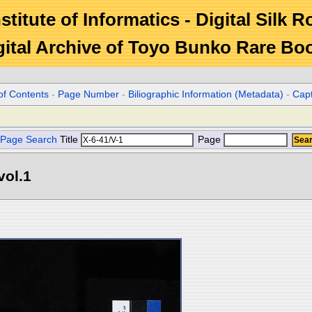
stitute of Informatics - Digital Silk 
gital Archive of Toyo Bunko Rare Bo
of Contents
-
Page Number
-
Biliographic Information (Metadata)
-
Cap
Page Search
Title
Page
l.1