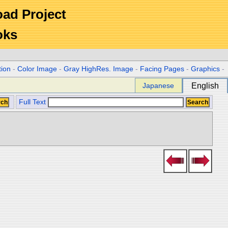
Road Project
oks
tion
-
Color Image
-
Gray HighRes. Image
-
Facing Pages
-
Graphics
-
Japanese
English
Full Text