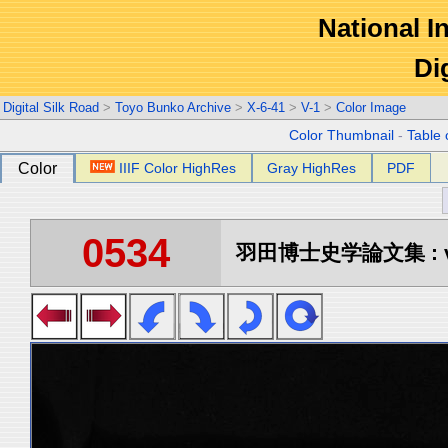
National In
Di
Digital Silk Road
>
Toyo Bunko Archive
>
X-6-41
>
V-1
>
Color Image
Color Thumbnail
-
Table 
Color
IIIF Color HighRes
Gray HighRes
PDF
0534
羽田博士史学論文集 : vo