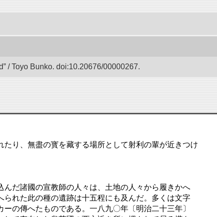
 / Toyo Bunko. doi:10.20676/00000267.
れたり、無盡の寳を藏する場所として射利の輩が近きつけ
込んだ諸國の宣教師の人々は、土地の人々から履きかへ
へられた此の種の遺跡は十五程にも及んだ。多くは文字
カーの傳へたものである。一八九〇年〔明治二十三年〕