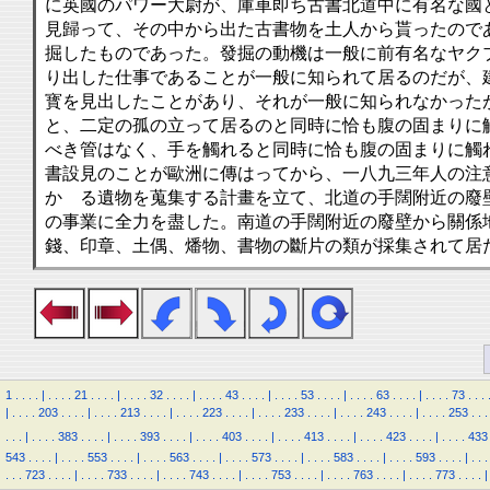
に英國のパワー大尉が、庫車即ち古書北道中に有名な國
見歸って、その中から出た古書物を土人から貰ったので
掘したものであった。發掘の動機は一般に前有名なヤク
り出した仕事であることが一般に知られて居るのだが、
寳を見出したことがあり、それが一般に知られなかった
と、二定の孤の立って居るのと同時に恰も腹の固まりに
べき管はなく、手を觸れると同時に恰も腹の固まりに觸
書設見のことが歐洲に傳はってから、一八九三年人の注
かゝる遺物を蒐集する計畫を立て、北道の手闊附近の廢
の事業に全力を盡した。南道の手闊附近の廢壁から關係
錢、印章、土偶、燔物、書物の斷片の類が採集されて居
1
.
.
.
.
|
.
.
.
.
21
.
.
.
.
|
.
.
.
.
32
.
.
.
.
|
.
.
.
.
43
.
.
.
.
|
.
.
.
.
53
.
.
.
.
|
.
.
.
.
63
.
.
.
.
|
.
.
.
.
73
.
.
.
|
.
.
.
.
203
.
.
.
.
|
.
.
.
.
213
.
.
.
.
|
.
.
.
.
223
.
.
.
.
|
.
.
.
.
233
.
.
.
.
|
.
.
.
.
243
.
.
.
.
|
.
.
.
.
253
.
.
.
.
.
.
|
.
.
.
.
383
.
.
.
.
|
.
.
.
.
393
.
.
.
.
|
.
.
.
.
403
.
.
.
.
|
.
.
.
.
413
.
.
.
.
|
.
.
.
.
423
.
.
.
.
|
.
.
.
.
433
543
.
.
.
.
|
.
.
.
.
553
.
.
.
.
|
.
.
.
.
563
.
.
.
.
|
.
.
.
.
573
.
.
.
.
|
.
.
.
.
583
.
.
.
.
|
.
.
.
.
593
.
.
.
.
|
.
.
.
.
.
.
723
.
.
.
.
|
.
.
.
.
733
.
.
.
.
|
.
.
.
.
743
.
.
.
.
|
.
.
.
.
753
.
.
.
.
|
.
.
.
.
763
.
.
.
.
|
.
.
.
.
773
.
.
.
.
|