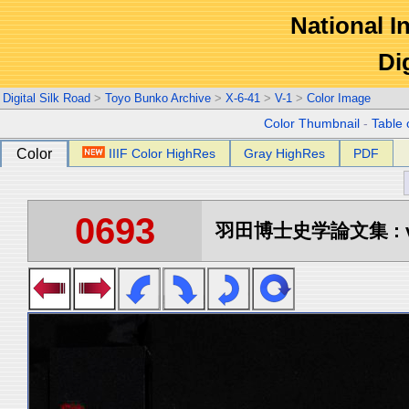
National In
Di
Digital Silk Road
>
Toyo Bunko Archive
>
X-6-41
>
V-1
>
Color Image
Color Thumbnail
-
Table 
Color
IIIF Color HighRes
Gray HighRes
PDF
0693
羽田博士史学論文集 : vo