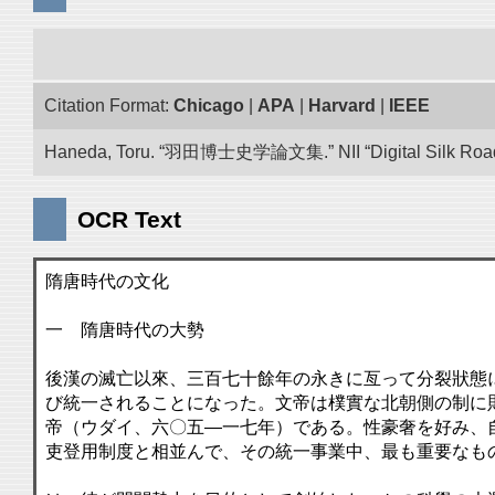
Citation Format:
Chicago
|
APA
|
Harvard
|
IEEE
Haneda, Toru. “羽田博士史学論文集.” NII “Digital Silk Road”
OCR Text
隋唐時代の文化
一 隋唐時代の大勢
後漢の滅亡以來、三百七十餘年の永きに亙って分裂狀態
び統一されることになった。文帝は樸實な北朝側の制に
帝（ウダイ、六〇五―一七年）である。性豪奢を好み、
吏登用制度と相並んで、その統一事業中、最も重要なも