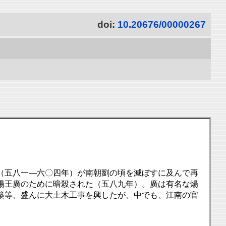
doi:
10.20676/00000267
（五八一―六〇四年）が南朝劉の頃を滅ぼすに及んで再
煬王廣のために暗殺された（五八九年）。廣は有名な煬
築等、盛んに大土木工事を興したが、中でも、江南の官