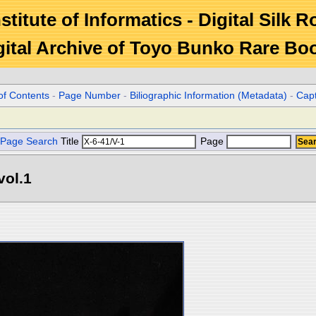
stitute of Informatics - Digital Silk 
gital Archive of Toyo Bunko Rare Bo
of Contents
-
Page Number
-
Biliographic Information (Metadata)
-
Cap
Page Search
Title
Page
l.1