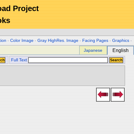
Road Project
oks
tion
-
Color Image
-
Gray HighRes. Image
-
Facing Pages
-
Graphics
-
Japanese
English
Full Text