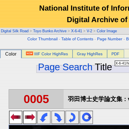
National Institute of Info
Digital Archive 
Digital Silk Road
>
Toyo Bunko Archive
>
X-6-41
>
V-2
>
Color Image
Color Thumbnail
-
Table of Contents
-
Page Number
-
B
Color
IIIF Color HighRes
Gray HighRes
PDF
Page Search
Title
0005
羽田博士史学論文集 : vo