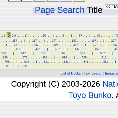
Page Search
Title
5
1
2
7
9
|
.
.
.
.
17
.
.
.
.
|
.
.
.
.
35
.
.
.
.
|
.
.
.
.
46
.
.
.
.
|
.
.
.
.
57
.
.
.
.
|
.
.
.
.
67
.
.
.
.
|
.
.
.
.
7
.
.
|
.
.
.
.
157
.
.
.
.
|
.
.
.
.
167
.
.
.
.
|
.
.
.
.
177
.
.
.
.
|
.
.
.
.
187
.
.
.
.
|
.
.
.
.
197
.
.
.
.
|
.
.
.
.
207
.
.
.
.
|
.
.
.
.
287
.
.
.
.
|
.
.
.
.
297
.
.
.
.
|
.
.
.
.
307
.
.
.
.
|
.
.
.
.
317
.
.
.
.
|
.
.
.
.
327
.
.
.
.
|
.
.
.
.
337
.
.
.
.
|
.
.
.
.
417
.
.
.
.
|
.
.
.
.
427
.
.
.
.
|
.
.
.
.
437
.
.
.
.
|
.
.
.
.
447
.
.
.
.
|
.
.
.
.
457
.
.
.
.
|
.
.
.
.
46
537
.
.
.
.
|
.
.
.
.
547
.
.
.
.
|
.
.
.
.
557
.
.
.
.
|
.
.
.
.
567
.
.
.
.
|
.
.
.
.
577
.
.
.
.
|
.
.
.
.
587
.
.
.
.
|
.
.
.
.
668
.
.
.
.
|
.
.
.
.
678
.
.
.
.
|
.
.
.
.
688
.
.
.
.
|
.
.
.
.
698
.
.
.
.
|
.
.
.
.
708
.
.
.
.
|
.
.
.
.
718
.
.
.
.
|
.
.
.
.
798
.
.
.
.
|
.
.
.
.
809
.
.
.
.
|
.
.
.
.
821
.
.
.
.
|
.
.
.
.
831
.
.
.
.
|
.
.
.
.
841
.
.
.
.
|
.
.
.
.
851
.
.
.
.
|
.
.
.
.
931
.
.
.
.
|
.
.
944
List of Books
|
Text Search
|
Image S
Copyright (C) 2003-2026
Nati
Toyo Bunko
.