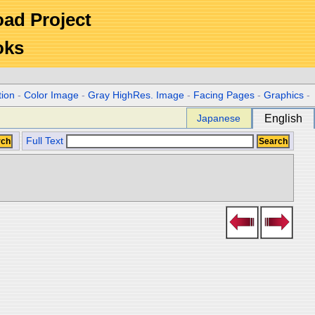
Road Project
oks
tion
-
Color Image
-
Gray HighRes. Image
-
Facing Pages
-
Graphics
-
Japanese
English
Full Text