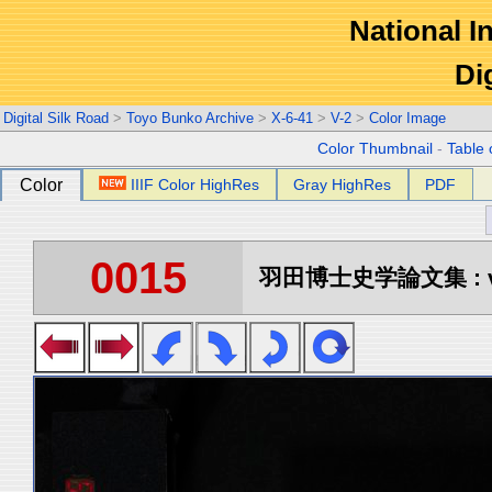
National In
Di
Digital Silk Road
>
Toyo Bunko Archive
>
X-6-41
>
V-2
>
Color Image
Color Thumbnail
-
Table 
Color
IIIF Color HighRes
Gray HighRes
PDF
0015
羽田博士史学論文集 : vo