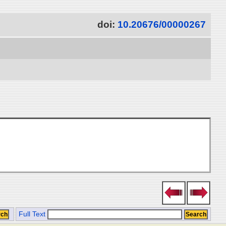
doi:
10.20676/00000267
Full Text