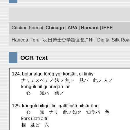
Citation Format:
Chicago
|
APA
|
Harvard
|
IEEE
Haneda, Toru. “羽田博士史学論文集.” NII “Digital Silk Road”
OCR Text
124. bolur alqu törüg yor körsär,, ol tïnlïγ
ナリテスベテノ 法ヲ 無ト 見バ 此ノ 人ノ
köngüli biligi burqan-lar
心 知ハ 佛ノ
125. köngüli biligi titir,, qaltï inčä bilsär öng
心 知 ナリ 此ノ如ク 知ラバ 色
körk ulatï altï
相 及ビ 六