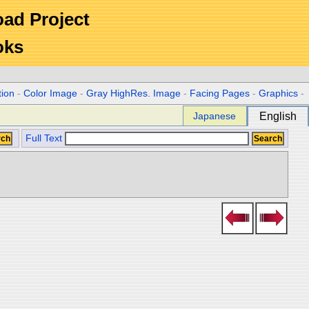
Road Project
oks
tion
-
Color Image
-
Gray HighRes. Image
-
Facing Pages
-
Graphics
-
Japanese
English
Full Text