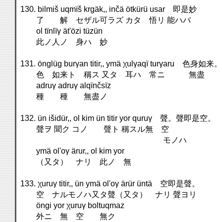
130. bilmiš uqmïš krgäk,, inčä ötkürü usar 即是妙
了 解 セザル可ラズ カタ 悟リ 能ハバ
ol tïnlïγ ät'özi tüzün
此ノ人ノ 身ハ 妙
131. önglüg burγan titir,, ymä χulγaqï turγaru 
色 如来ト 稱ス 又タ 耳ハ 常ニ 無盡
adruγ adruγ alqïnčsïz
種 種 無盡ノ
132. ün išidür,, ol kim ün titir yor quruγ 聲。聲
聲ヲ 聞ク コノ 聲ト 稱スル無 
モノハ
ymä ol'oγ ärur,, ol kim yor
（又タ） ナリ 此ノ 無
133. χuruγ titir,, ün ymä ol'oγ ärür üntä 空即是聲。
空 ナルモノハ又タ聲（又タ） ナリ 聲ヨリ
öngi yor χuruγ boltuqmaz
外ニ 無 空 無ク