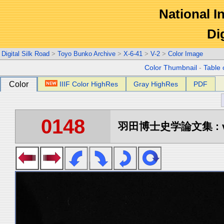
National In
Di
Digital Silk Road
>
Toyo Bunko Archive
>
X-6-41
>
V-2
>
Color Image
Color Thumbnail
-
Table 
Color
IIIF Color HighRes
Gray HighRes
PDF
0148
羽田博士史学論文集 : vo