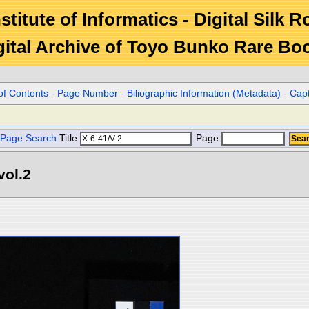
stitute of Informatics - Digital Silk 
gital Archive of Toyo Bunko Rare Bo
of Contents
-
Page Number
-
Biliographic Information (Metadata)
-
Cap
Page Search
Title
Page
l.2