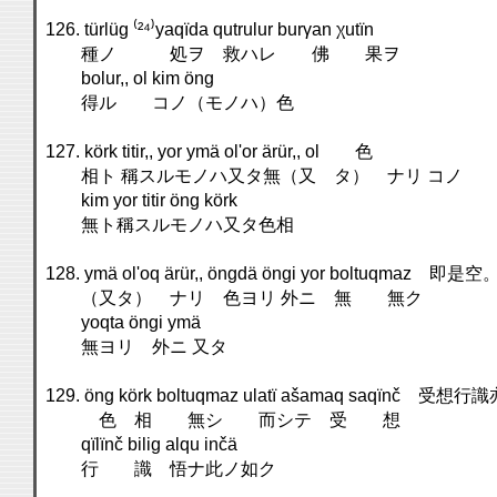
126. türlüg ⁽²⁴⁾yaqïda qutrulur burγan χutïn
種ノ 処ヲ 救ハレ 佛 果ヲ
bolur,, ol kim öng
得ル コノ（モノハ）色
127. körk titir,, yor ymä ol'or ärür,, ol 色
相ト 稱スルモノハ又タ無（又 タ） ナリ コノ
kim yor titir öng körk
無ト稱スルモノハ又タ色相
128. ymä ol'oq ärür,, öngdä öngi yor boltuqmaz
（又タ） ナリ 色ヨリ 外ニ 無 無ク
yoqta öngi ymä
無ヨリ 外ニ 又タ
129. öng körk boltuqmaz ulatï ašamaq saqïnč 受想
色 相 無シ 而シテ 受 想
qïlïnč bilig alqu inčä
行 識 悟ナ此ノ如ク