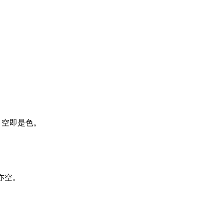
 即是空。空即是色。
行識亦空。