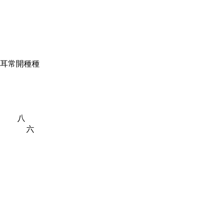
色身如来。耳常開種種
即是空。 八
空 六