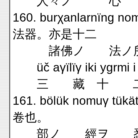
人々ノ 心 
160. burχanlarnïng nom
法器。亦是十二
諸佛ノ 法ノ所有
üč aγïlïγ iki ygrmi i
三 藏 十 
161. bölük nomuγ tükä
卷也。
部ノ 經ヲ 悉