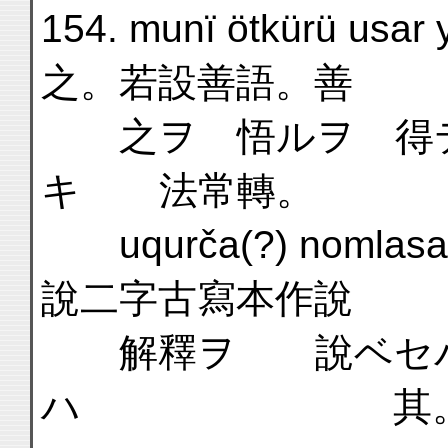
154. munï ötkürü us
之。若設善語。善
之ヲ 悟ルヲ 得テ
キ 法常轉。
uqurča(?) nomlas
說二字古寫本作說
解釋ヲ 說ベセバ
ハ 其