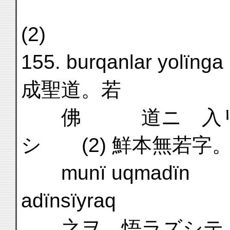
(2)
155. burqanlar yolïnga
成聖道。若
佛 道ニ 入リタ
シ (2) 鮮本無若字
munï uqmadïn
adïnsïyr
之ヲ 悟ラズシテ