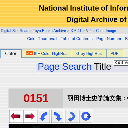
National Institute of Info
Digital Archive 
Digital Silk Road
>
Toyo Bunko Archive
>
X-6-41
>
V-2
>
Color Image
Color Thumbnail
-
Table of Contents
-
Page Number
-
B
Color
IIIF Color HighRes
Gray HighRes
PDF
Page Search
Title
0151
羽田博士史学論文集 : vo