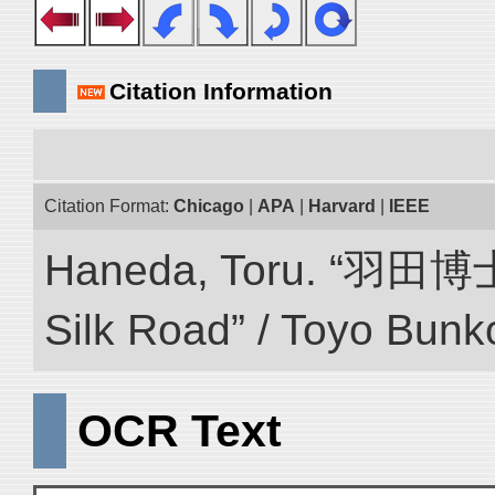
Citation Information
Citation Format:
Chicago
|
APA
|
Harvard
|
IEEE
Haneda, Toru. “羽田博
Silk Road” / Toyo Bunk
OCR Text