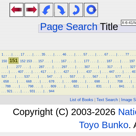
Page Search
Title
1
.
.
.
.
|
.
.
.
.
17
.
.
.
.
|
.
.
.
.
35
.
.
.
.
|
.
.
.
.
46
.
.
.
.
|
.
.
.
.
57
.
.
.
.
|
.
.
.
.
67
.
.
.
.
|
.
.
.
.
77
.
.
.
151
150
152
153
.
.
.
157
.
.
.
.
|
.
.
.
.
167
.
.
.
.
|
.
.
.
.
177
.
.
.
.
|
.
.
.
.
187
.
.
.
.
|
.
.
.
.
197
.
.
.
|
.
.
.
.
277
.
.
.
.
|
.
.
.
.
287
.
.
.
.
|
.
.
.
.
297
.
.
.
.
|
.
.
.
.
307
.
.
.
.
|
.
.
.
.
317
.
.
.
.
|
.
.
.
.
327
.
.
.
.
|
.
.
.
.
407
.
.
.
.
|
.
.
.
.
417
.
.
.
.
|
.
.
.
.
427
.
.
.
.
|
.
.
.
.
437
.
.
.
.
|
.
.
.
.
447
.
.
.
.
|
.
.
.
.
45
527
.
.
.
.
|
.
.
.
.
537
.
.
.
.
|
.
.
.
.
547
.
.
.
.
|
.
.
.
.
557
.
.
.
.
|
.
.
.
.
567
.
.
.
.
|
.
.
.
.
577
.
.
.
.
|
.
.
.
.
658
.
.
.
.
|
.
.
.
.
668
.
.
.
.
|
.
.
.
.
678
.
.
.
.
|
.
.
.
.
688
.
.
.
.
|
.
.
.
.
698
.
.
.
.
|
.
.
.
.
708
.
.
.
.
|
.
.
.
.
788
.
.
.
.
|
.
.
.
.
798
.
.
.
.
|
.
.
.
.
809
.
.
.
.
|
.
.
.
.
821
.
.
.
.
|
.
.
.
.
831
.
.
.
.
|
.
.
.
.
841
.
.
.
.
|
.
.
.
.
921
.
.
.
.
|
.
.
.
.
931
.
.
.
.
|
.
.
944
List of Books
|
Text Search
|
Image S
Copyright (C) 2003-2026
Nati
Toyo Bunko
.