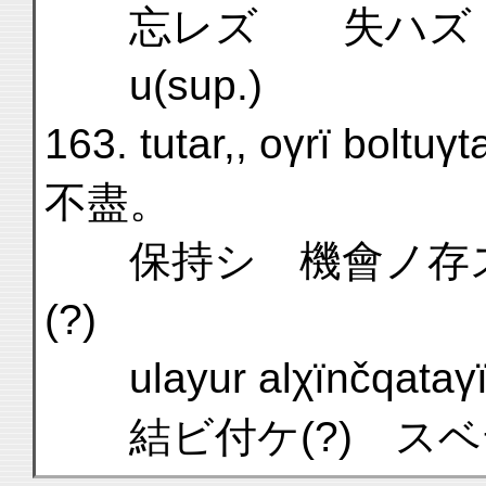
忘レズ 失ハズ
u(sup.)
163. tutar,, oγrï bol
不盡。
保持シ 機會ノ存ス
(?)
ulayur alχïnčqataγï 
結ビ付ケ(?) スベ