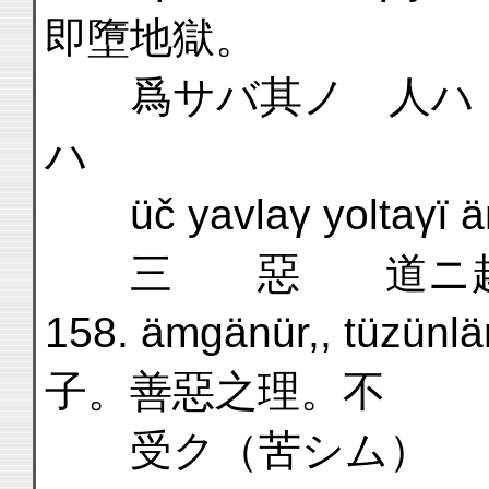
即墮地獄。
爲サバ其ノ 人ハ
ハ
üč yavlaγ yoltaγï 
三 惡 道ニ趣ケ
158. ämgänür,, tüzü
子。善惡之理。不
受ク（苦シム）