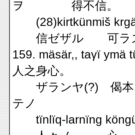
ヲ 得不信。
(28)kirtkünmiš krgäk 
信ゼザル 可ラズ
159. mäsär,, taγï y
人之身心。
ザランヤ(?) 偈本
テノ
tïnlïq-larnïng köngüli