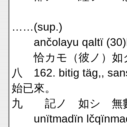
……(sup.)
ančolayu qaltï (30)
恰カモ（彼ノ）如
八 162. bitig täg,, sa
始已來。
九 記ノ 如シ 
unïtmadïn lčqïnma