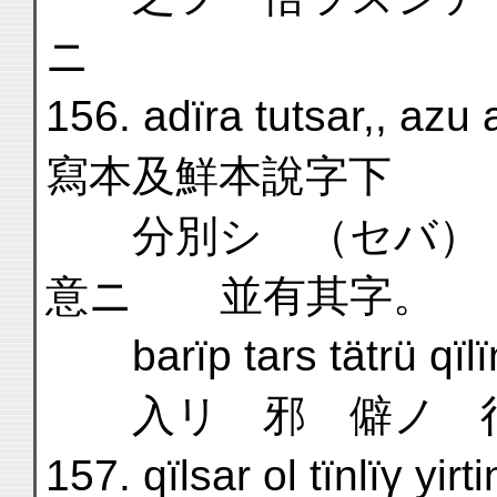
ニ 說邪
156. adïra tutsar,, az
寫本及鮮本說字下
分別シ （セバ）
意ニ 並有其字。
barïp tars tätrü qïlï
入リ 邪 僻ノ 
157. qïlsar ol tïnlïγ 