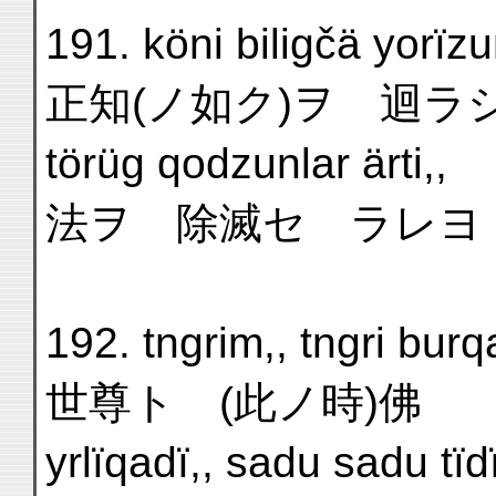
191. köni biligčä yorïzun
正知(ノ如ク)ヲ 迴ラ
törüg qodzunlar ärti,,
法ヲ 除滅セ ラレヨ
192. tngrim,, tngri burqa
世尊ト (此ノ時)佛
yrlïqadï,, sadu sadu tïd