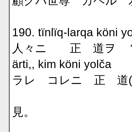
顧クハ世尊 カヘル 
190. tïnlïq-larqa köni y
人々ニ 正 道ヲ ？
ärti,, kim köni yolča
ラレ コレニ 正 道(
(1) 
見。