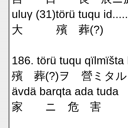
uluγ (31)törü tuqu id.....
大 殯 葬(?)
186. törü tuqu qïlmïšta ki
殯 葬(?)ヲ 營ミタ
ävdä barqta ada tuda
家 ニ 危 害