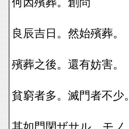
何因殯葬。創問
良辰吉日。然始殯葬。
殯葬之後。還有妨害。
貧窮者多。滅門者不少
其如門閉ザサル、モノ