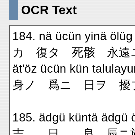
OCR Text
184. nä ücün yinä öl
カ 復タ 死骸 永遠ニ
ät'öz ücün kün talulayu
身ノ 爲ニ 日ヲ 擾
185. ädgü küntä ädgü ö
吉 日 良 辰ニ於