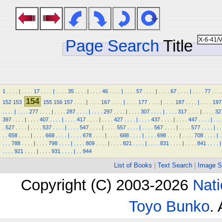
Page Search
Title
1
.
.
.
.
|
.
.
.
.
17
.
.
.
.
|
.
.
.
.
35
.
.
.
.
|
.
.
.
.
46
.
.
.
.
|
.
.
.
.
57
.
.
.
.
|
.
.
.
.
67
.
.
.
.
|
.
.
.
.
77
.
.
.
154
152
153
155
156
157
.
.
.
.
|
.
.
.
.
167
.
.
.
.
|
.
.
.
.
177
.
.
.
.
|
.
.
.
.
187
.
.
.
.
|
.
.
.
.
197
.
.
.
.
|
.
.
.
.
277
.
.
.
.
|
.
.
.
.
287
.
.
.
.
|
.
.
.
.
297
.
.
.
.
|
.
.
.
.
307
.
.
.
.
|
.
.
.
.
317
.
.
.
.
|
.
.
.
.
32
397
.
.
.
.
|
.
.
.
.
407
.
.
.
.
|
.
.
.
.
417
.
.
.
.
|
.
.
.
.
427
.
.
.
.
|
.
.
.
.
437
.
.
.
.
|
.
.
.
.
447
.
.
.
.
|
.
.
.
.
527
.
.
.
.
|
.
.
.
.
537
.
.
.
.
|
.
.
.
.
547
.
.
.
.
|
.
.
.
.
557
.
.
.
.
|
.
.
.
.
567
.
.
.
.
|
.
.
.
.
577
.
.
.
.
|
.
.
.
.
658
.
.
.
.
|
.
.
.
.
668
.
.
.
.
|
.
.
.
.
678
.
.
.
.
|
.
.
.
.
688
.
.
.
.
|
.
.
.
.
698
.
.
.
.
|
.
.
.
.
708
.
.
.
.
|
.
.
.
.
788
.
.
.
.
|
.
.
.
.
798
.
.
.
.
|
.
.
.
.
809
.
.
.
.
|
.
.
.
.
821
.
.
.
.
|
.
.
.
.
831
.
.
.
.
|
.
.
.
.
841
.
.
.
.
|
.
.
.
.
921
.
.
.
.
|
.
.
.
.
931
.
.
.
.
|
.
.
944
List of Books
|
Text Search
|
Image S
Copyright (C) 2003-2026
Nati
Toyo Bunko
.