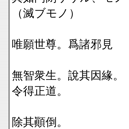
（滅ブモノ）
唯願世尊。爲諸邪見
無智衆生。說其因緣。
令得正道。
除其顚倒。