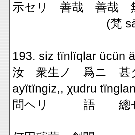
示セリ 善哉 善哉 
(梵 sādh
193. siz tïnlïqlar ücün 
汝 衆生ノ 爲ニ 甚
ayïtïngiz,, χudru tïngl
問ヘリ 語 總セヨ