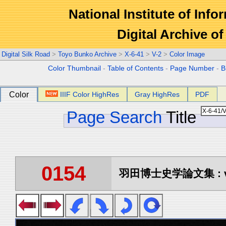
National Institute of Info
Digital Archive 
Digital Silk Road
>
Toyo Bunko Archive
>
X-6-41
>
V-2
>
Color Image
Color Thumbnail
-
Table of Contents
-
Page Number
-
B
Color
IIIF Color HighRes
Gray HighRes
PDF
Page Search
Title
0154
羽田博士史学論文集 : vo