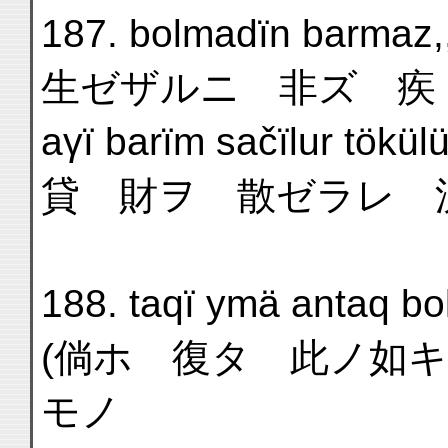
187. bolmadïn barmaz,, 
生ゼザルニ 非ズ 疾 
aγï barïm sačïlur tökülü
貸 財ヲ 散ゼラレ 
188. taqï ymä antaq bo
(倘ホ 復タ 此ノ如
モノ