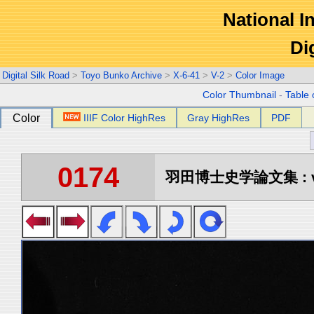
National In
Di
Digital Silk Road
>
Toyo Bunko Archive
>
X-6-41
>
V-2
>
Color Image
Color Thumbnail
-
Table 
Color
IIIF Color HighRes
Gray HighRes
PDF
0174
羽田博士史学論文集 : vo