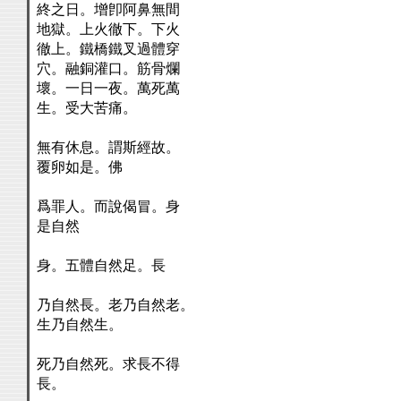
終之日。增卽阿鼻無間
地獄。上火徹下。下火
徹上。鐵橋鐵叉過體穿
穴。融銅灌口。筋骨爛
壞。一日一夜。萬死萬
生。受大苦痛。
無有休息。謂斯經故。
覆卵如是。佛
爲罪人。而說偈冒。身
是自然
身。五體自然足。長
乃自然長。老乃自然老。
生乃自然生。
死乃自然死。求長不得
長。