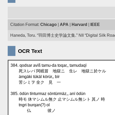
Citation Format:
Chicago
|
APA
|
Harvard
|
IEEE
Haneda, Toru. “羽田博士史学論文集.” NII “Digital Silk Road”
OCR Text
384. qodsar avïš tamu-da toqar,, tamudaqï
死スレバ 阿眠冒 地獄ニ 生レ 地獄ニ於ケル
ämgäki tükäl körür,, bïr
苦シミヲ 全ク 見 一
385. ödün tïnturmaz söntürmäz,, anï ödün
時モ 休マシムル無ク 止マシムル無シト 其ノ 時
tngri burqan(?) ol
仏 彼ノ