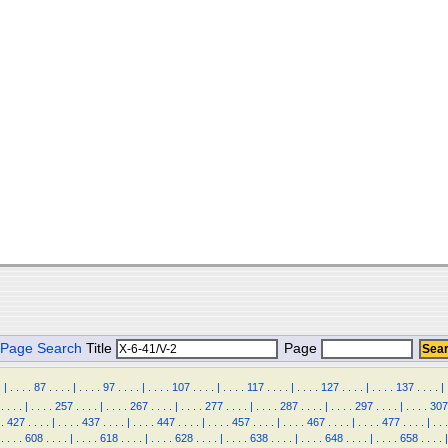
Page Search
Title
Page
.
|
.
.
.
.
87
.
.
.
.
|
.
.
.
.
97
.
.
.
.
|
.
.
.
.
107
.
.
.
.
|
.
.
.
.
117
.
.
.
.
|
.
.
.
.
127
.
.
.
.
|
.
.
.
.
137
.
.
.
.
|
.
.
.
.
|
.
.
.
.
257
.
.
.
.
|
.
.
.
.
267
.
.
.
.
|
.
.
.
.
277
.
.
.
.
|
.
.
.
.
287
.
.
.
.
|
.
.
.
.
297
.
.
.
.
|
.
.
.
.
307
.
427
.
.
.
.
|
.
.
.
.
437
.
.
.
.
|
.
.
.
.
447
.
.
.
.
|
.
.
.
.
457
.
.
.
.
|
.
.
.
.
467
.
.
.
.
|
.
.
.
.
477
.
.
.
.
|
.
.
.
.
.
.
.
608
.
.
.
.
|
.
.
.
.
618
.
.
.
.
|
.
.
.
.
628
.
.
.
.
|
.
.
.
.
638
.
.
.
.
|
.
.
.
.
648
.
.
.
.
|
.
.
.
.
658
.
.
.
.
|