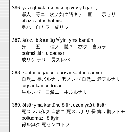
386. yazuqluγ-larqa inčä tip yrlγ yrlïqadï,,
罪人 等ニ 次ノ如ク詔キテ 宣 示セリ
ät'öz käntün bolmïš
身ハ 自カラ 成リシ
387. ät'öz,, biš türlüg ⁽⁶⁾yini ymä käntün
身 五 種ノ 體？ 亦タ 自カラ
bolmïš titir,, ulqadsar
成リシ ナリ 長ズレバ
388. käntün ulqadur,, qarïsar käntün qarïyur,,
自然ニ 長ズルナリ 老スレバ 自然ニ 老フルナリ
toqsar käntün toqar
生ルレバ 自然ニ 生ルルナリ
389. ölsär ymä käntünü ölür,, uzun yaš tiläsär
死スレバ亦タ 自然ニ 死スルナリ 長 壽ヲ願フトモ
boltuqmaz,, öläyin
得ル無ク 死センコトヲ