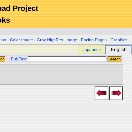
Road Project
oks
tion
-
Color Image
-
Gray HighRes. Image
-
Facing Pages
-
Graphics
-
Japanese
English
Full Text