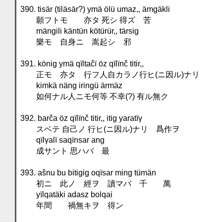
390. tisär (tiläsär?) ymä ölü umaz,, ämgäkli
願フトモ 亦タ 死シ 得ズ 苦
mängili käntün kötürür,, tärsig
樂モ 自身ニ 嵩起シ 邪
391. könig ymä qïltačï öz qïlïnč titir,,
正モ 亦タ 行フ人自カラノ行ヒ(ニ因ル)ナリ
kimkä näng iringü ärmäz
如何ナル人ニモ何等 不幸(?) 有ル無ク
392. barča öz qïlïnč titir,, itig yaratïγ
スベテ 自己ノ 行ヒ(ニ因ル)ナリ 爲作ヲ
qïlγalï saqïnsar ang
成サント 思ハバ 最
393. ašnu bu bitigig oqïsar ming tümän
初ニ 此ノ 經ヲ 讀マバ 千 萬
yïlqatäki adasz bolqai
年間 禍無キヲ 得ン