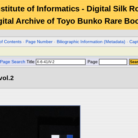
stitute of Informatics - Digital Silk 
gital Archive of Toyo Bunko Rare Bo
of Contents
-
Page Number
-
Biliographic Information (Metadata)
-
Cap
Page Search
Title
Page
l.2