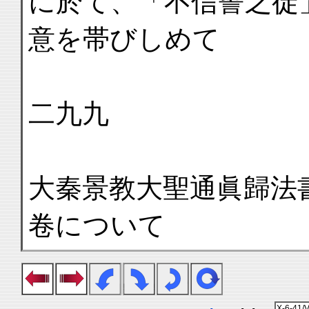
に於て、「不信誓之徒
意を帯びしめて
二九九
大秦景教大聖通眞歸法
卷について