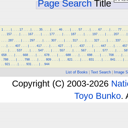
Page Search
Title
1
.
.
.
.
|
.
.
.
.
17
.
.
.
.
|
.
.
.
.
35
.
.
.
.
|
.
.
.
.
46
.
.
.
.
|
.
.
.
.
57
.
.
.
.
|
.
.
.
.
67
.
.
.
.
|
.
.
.
.
77
.
.
.
.
.
.
157
.
.
.
.
|
.
.
.
.
167
.
.
.
.
|
.
.
.
.
177
.
.
.
.
|
.
.
.
.
187
.
.
.
.
|
.
.
.
.
197
.
.
.
.
|
.
.
.
.
207
.
.
.
.
|
.
.
.
.
287
.
.
.
.
|
.
.
.
.
297
.
.
.
.
|
.
.
.
.
307
.
.
.
.
|
.
.
.
.
317
.
.
.
.
|
.
.
.
.
327
.
.
.
.
|
.
.
.
.
337
.
.
.
.
.
.
.
|
.
.
.
.
407
.
.
.
.
|
.
.
.
.
417
.
.
.
.
|
.
.
.
.
427
.
.
.
.
|
.
.
.
.
437
.
.
.
.
|
.
.
.
.
447
.
.
.
.
|
.
.
.
.
457
.
.
.
.
|
.
.
.
.
537
.
.
.
.
|
.
.
.
.
547
.
.
.
.
|
.
.
.
.
557
.
.
.
.
|
.
.
.
.
567
.
.
.
.
|
.
.
.
.
577
.
.
.
.
|
.
.
.
.
58
658
.
.
.
.
|
.
.
.
.
668
.
.
.
.
|
.
.
.
.
678
.
.
.
.
|
.
.
.
.
688
.
.
.
.
|
.
.
.
.
698
.
.
.
.
|
.
.
.
.
708
.
.
.
.
|
.
.
.
.
788
.
.
.
.
|
.
.
.
.
798
.
.
.
.
|
.
.
.
.
809
.
.
.
.
|
.
.
.
.
821
.
.
.
.
|
.
.
.
.
831
.
.
.
.
|
.
.
.
.
841
.
.
.
.
|
.
.
.
.
921
.
.
.
.
|
.
.
.
.
931
.
.
.
.
|
.
.
944
List of Books
|
Text Search
|
Image S
Copyright (C) 2003-2026
Nati
Toyo Bunko
.