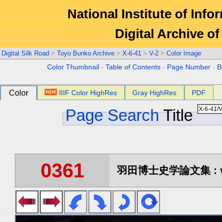
National Institute of Info
Digital Archive 
Digital Silk Road
>
Toyo Bunko Archive
>
X-6-41
>
V-2
>
Color Image
Color Thumbnail
-
Table of Contents
-
Page Number
-
B
Color
IIIF Color HighRes
Gray HighRes
PDF
Page Search
Title
0361
羽田博士史学論文集 : vo