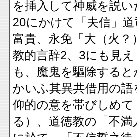
を挿入して神威を説い
20にかけて「夫信」
富貴、永免「大（火？
教的言辞2、3にも見え
も、魔鬼を驅除すると
かいふ其異共借用の語
仰的の意を帯びしめて
る）、道徳教の「不満人