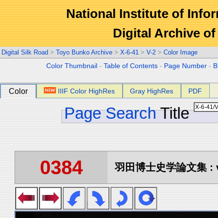
National Institute of Info
Digital Archive 
Digital Silk Road
>
Toyo Bunko Archive
>
X-6-41
>
V-2
>
Color Image
Color Thumbnail
-
Table of Contents
-
Page Number
-
B
Color
IIIF Color HighRes
Gray HighRes
PDF
Page Search
Title
0384
羽田博士史学論文集 : vo