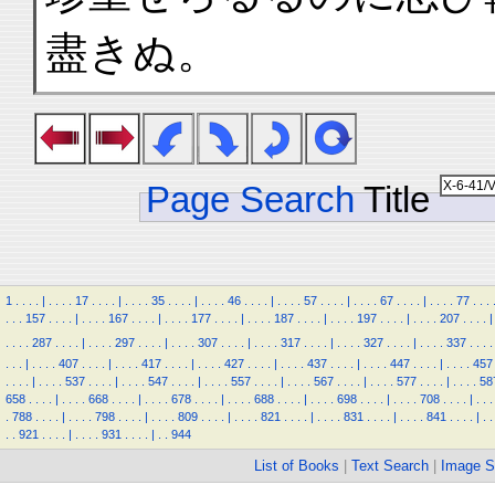
盡きぬ。
Page Search
Title
1
.
.
.
.
|
.
.
.
.
17
.
.
.
.
|
.
.
.
.
35
.
.
.
.
|
.
.
.
.
46
.
.
.
.
|
.
.
.
.
57
.
.
.
.
|
.
.
.
.
67
.
.
.
.
|
.
.
.
.
77
.
.
.
.
.
.
157
.
.
.
.
|
.
.
.
.
167
.
.
.
.
|
.
.
.
.
177
.
.
.
.
|
.
.
.
.
187
.
.
.
.
|
.
.
.
.
197
.
.
.
.
|
.
.
.
.
207
.
.
.
.
|
.
.
.
.
287
.
.
.
.
|
.
.
.
.
297
.
.
.
.
|
.
.
.
.
307
.
.
.
.
|
.
.
.
.
317
.
.
.
.
|
.
.
.
.
327
.
.
.
.
|
.
.
.
.
337
.
.
.
.
.
.
.
|
.
.
.
.
407
.
.
.
.
|
.
.
.
.
417
.
.
.
.
|
.
.
.
.
427
.
.
.
.
|
.
.
.
.
437
.
.
.
.
|
.
.
.
.
447
.
.
.
.
|
.
.
.
.
457
.
.
.
.
|
.
.
.
.
537
.
.
.
.
|
.
.
.
.
547
.
.
.
.
|
.
.
.
.
557
.
.
.
.
|
.
.
.
.
567
.
.
.
.
|
.
.
.
.
577
.
.
.
.
|
.
.
.
.
58
658
.
.
.
.
|
.
.
.
.
668
.
.
.
.
|
.
.
.
.
678
.
.
.
.
|
.
.
.
.
688
.
.
.
.
|
.
.
.
.
698
.
.
.
.
|
.
.
.
.
708
.
.
.
.
|
.
.
.
.
788
.
.
.
.
|
.
.
.
.
798
.
.
.
.
|
.
.
.
.
809
.
.
.
.
|
.
.
.
.
821
.
.
.
.
|
.
.
.
.
831
.
.
.
.
|
.
.
.
.
841
.
.
.
.
|
.
.
.
.
921
.
.
.
.
|
.
.
.
.
931
.
.
.
.
|
.
.
944
List of Books
|
Text Search
|
Image S