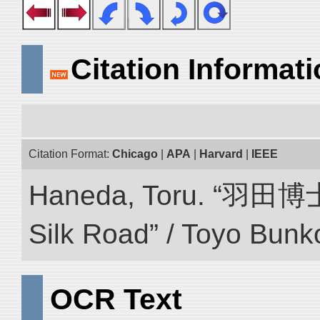
Citation Informat
Citation Format:
Chicago
|
APA
|
Harvard
|
IEEE
Haneda, Toru. “羽田博
Silk Road” / Toyo Bunk
OCR Text