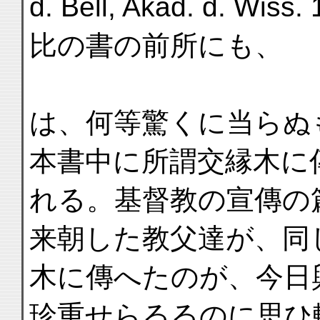
d. Bell, Akad. d. Wi
比の書の前所にも、
は、何等驚くに当らぬ
本書中に所謂交縁木に
れる。基督教の宣傳の
来朝した教父達が、同
木に傳へたのが、今日
珍重せらるるのに思ひ