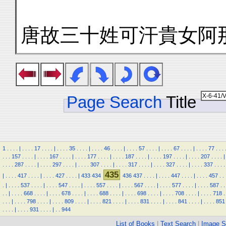
唐故三十姓可汗貴女阿
Page Search
Title
1
.
.
.
.
|
.
.
.
.
17
.
.
.
.
|
.
.
.
.
35
.
.
.
.
|
.
.
.
.
46
.
.
.
.
|
.
.
.
.
57
.
.
.
.
|
.
.
.
.
67
.
.
.
.
|
.
.
.
.
77
.
.
.
.
.
.
157
.
.
.
.
|
.
.
.
.
167
.
.
.
.
|
.
.
.
.
177
.
.
.
.
|
.
.
.
.
187
.
.
.
.
|
.
.
.
.
197
.
.
.
.
|
.
.
.
.
207
.
.
.
.
|
.
.
.
.
287
.
.
.
.
|
.
.
.
.
297
.
.
.
.
|
.
.
.
.
307
.
.
.
.
|
.
.
.
.
317
.
.
.
.
|
.
.
.
.
327
.
.
.
.
|
.
.
.
.
337
.
.
.
.
435
|
.
.
.
.
417
.
.
.
.
|
.
.
.
.
427
.
.
.
.
|
433
434
436
437
.
.
.
.
|
.
.
.
.
447
.
.
.
.
|
.
.
.
.
457
.
.
.
|
.
.
.
.
537
.
.
.
.
|
.
.
.
.
547
.
.
.
.
|
.
.
.
.
557
.
.
.
.
|
.
.
.
.
567
.
.
.
.
|
.
.
.
.
577
.
.
.
.
|
.
.
.
.
587
.
.
.
.
|
.
.
.
.
668
.
.
.
.
|
.
.
.
.
678
.
.
.
.
|
.
.
.
.
688
.
.
.
.
|
.
.
.
.
698
.
.
.
.
|
.
.
.
.
708
.
.
.
.
|
.
.
.
.
718
.
.
.
.
|
.
.
.
.
798
.
.
.
.
|
.
.
.
.
809
.
.
.
.
|
.
.
.
.
821
.
.
.
.
|
.
.
.
.
831
.
.
.
.
|
.
.
.
.
841
.
.
.
.
|
.
.
.
.
851
.
.
.
.
|
.
.
.
.
931
.
.
.
.
|
.
.
944
List of Books
|
Text Search
|
Image S