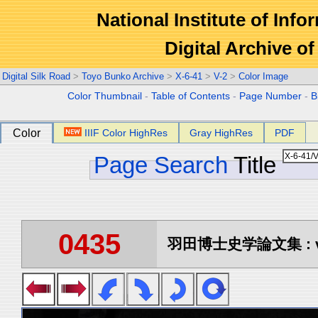
National Institute of Info
Digital Archive 
Digital Silk Road
>
Toyo Bunko Archive
>
X-6-41
>
V-2
>
Color Image
Color Thumbnail
-
Table of Contents
-
Page Number
-
B
Color
IIIF Color HighRes
Gray HighRes
PDF
Page Search
Title
0435
羽田博士史学論文集 : vo