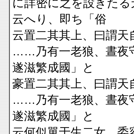
に詳密に之を設きたる
云へり、即ち「俗
云置二其其上、曰謂天
……乃有一老狼、晝夜
遂滋繁成國」と
豪置二其其上、曰謂天
……乃有一老狼、晝夜
遂滋繁成國」と
云何似單于生二女、委