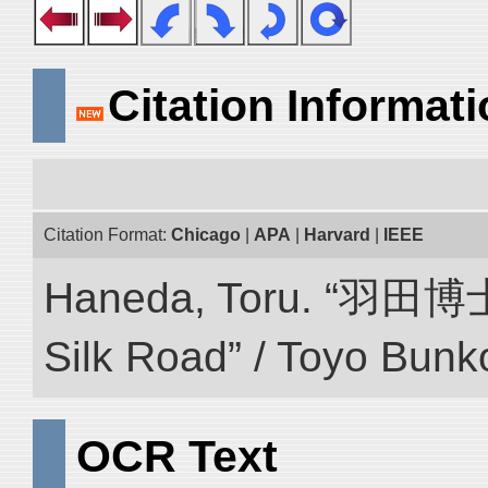
Citation Informat
Citation Format:
Chicago
|
APA
|
Harvard
|
IEEE
Haneda, Toru. “羽田博
Silk Road” / Toyo Bunk
OCR Text