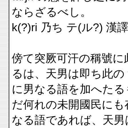
ならざるべし。
k(?)ri 乃ち テ(ル?) 漢
傍て突厥可汗の稱號に
るは、天男は即ち此の täŋ
に男なる語を加へたる
だ何れの未開國民にも
なる語であれば、天男は即ち此の