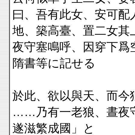
曰、吾有此女、安可配
地、築高臺、置二女其
夜守塞鳴呼、因穿下爲
隋書等に記せる
於此、欲以與天、而今
……乃有一老狼、晝夜
遂滋繁成國」と