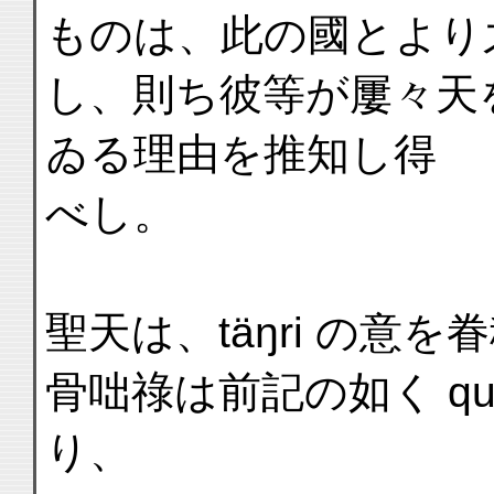
ものは、此の國とより
し、則ち彼等が屢々天
ゐる理由を推知し得
べし。
聖天は、täŋri の意
骨咄祿は前記の如く qu
り、