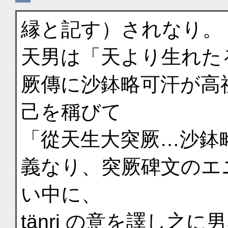
縁と記す）されなり。
天男は「天より生れた
厥傳に沙鉢略可汗が高
己を稱びて
「從天生大突厥…沙鉢
義なり、突厥碑文のエ
い中に、
täŋri の意を譯し之