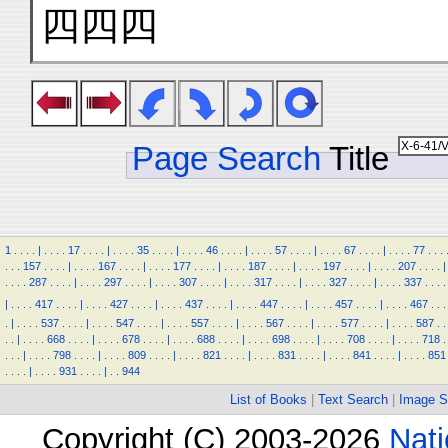
四四四
Page Search
Title
1
.
.
.
.
|
.
.
.
.
17
.
.
.
.
|
.
.
.
.
35
.
.
.
.
|
.
.
.
.
46
.
.
.
.
|
.
.
.
.
57
.
.
.
.
|
.
.
.
.
67
.
.
.
.
|
.
.
.
.
77
.
.
.
.
.
.
157
.
.
.
.
|
.
.
.
.
167
.
.
.
.
|
.
.
.
.
177
.
.
.
.
|
.
.
.
.
187
.
.
.
.
|
.
.
.
.
197
.
.
.
.
|
.
.
.
.
207
.
.
.
.
|
.
.
.
.
287
.
.
.
.
|
.
.
.
.
297
.
.
.
.
|
.
.
.
.
307
.
.
.
.
|
.
.
.
.
317
.
.
.
.
|
.
.
.
.
327
.
.
.
.
|
.
.
.
.
337
.
.
.
.
|
.
.
.
.
417
.
.
.
.
|
.
.
.
.
427
.
.
.
.
|
.
.
.
.
437
.
.
.
.
|
.
.
.
.
447
.
.
.
.
|
.
.
.
.
457
.
.
.
.
|
.
.
.
.
467
.
.
.
.
|
.
.
.
.
537
.
.
.
.
|
.
.
.
.
547
.
.
.
.
|
.
.
.
.
557
.
.
.
.
|
.
.
.
.
567
.
.
.
.
|
.
.
.
.
577
.
.
.
.
|
.
.
.
.
587
.
.
.
.
|
.
.
.
.
668
.
.
.
.
|
.
.
.
.
678
.
.
.
.
|
.
.
.
.
688
.
.
.
.
|
.
.
.
.
698
.
.
.
.
|
.
.
.
.
708
.
.
.
.
|
.
.
.
.
718
.
.
.
.
|
.
.
.
.
798
.
.
.
.
|
.
.
.
.
809
.
.
.
.
|
.
.
.
.
821
.
.
.
.
|
.
.
.
.
831
.
.
.
.
|
.
.
.
.
841
.
.
.
.
|
.
.
.
.
851
.
.
.
.
|
.
.
.
.
931
.
.
.
.
|
.
.
944
List of Books
|
Text Search
|
Image S
Copyright (C) 2003-2026
Nati