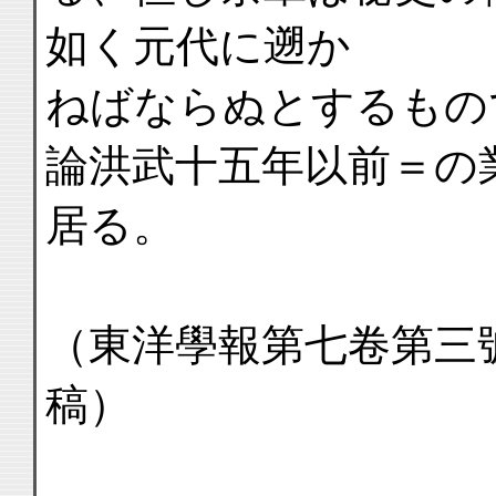
如く元代に遡か
ねばならぬとするもの
論洪武十五年以前＝の
居る。
（東洋學報第七卷第三
稿）