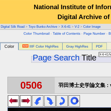
National Institute of Info
Digital Archive 
Digital Silk Road
>
Toyo Bunko Archive
>
X-6-41
>
V-2
>
Color Image
Color Thumbnail
-
Table of Contents
-
Page Number
-
B
Color
IIIF Color HighRes
Gray HighRes
PDF
Page Search
Title
0506
羽田博士史学論文集 : vo