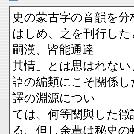
史の蒙古字の音韻を分
はしめ、之を刊行した
嗣漢、皆能通達
其情」とは思はれない
語の編類にこそ關係し
譯の淵源につい
ては、何等關與した徴
る、但し余輩は秘史の