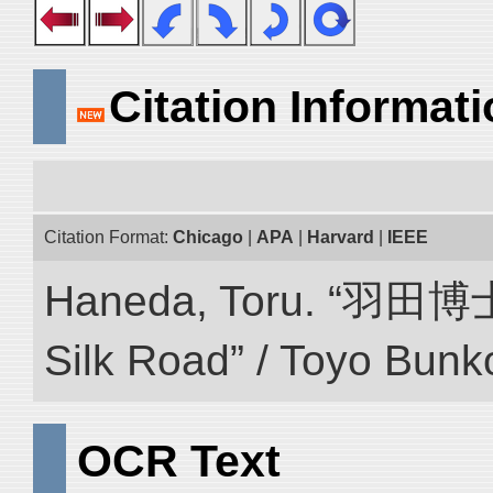
Citation Informat
Citation Format:
Chicago
|
APA
|
Harvard
|
IEEE
Haneda, Toru. “羽田博
Silk Road” / Toyo Bunk
OCR Text