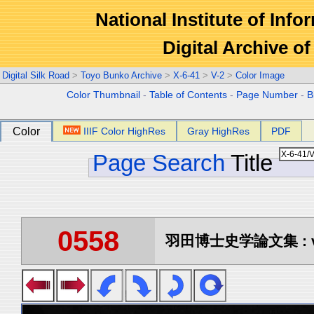
National Institute of Info
Digital Archive 
Digital Silk Road
>
Toyo Bunko Archive
>
X-6-41
>
V-2
>
Color Image
Color Thumbnail
-
Table of Contents
-
Page Number
-
B
Color
IIIF Color HighRes
Gray HighRes
PDF
Page Search
Title
0558
羽田博士史学論文集 : vo