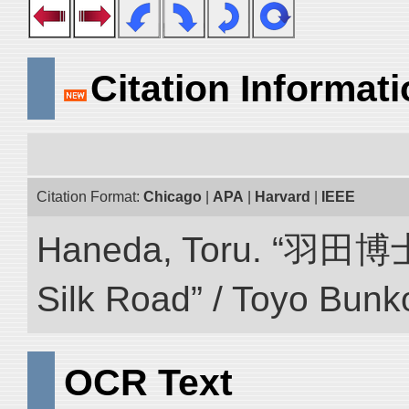
Citation Informat
Citation Format:
Chicago
|
APA
|
Harvard
|
IEEE
Haneda, Toru. “羽田博
Silk Road” / Toyo Bunk
OCR Text