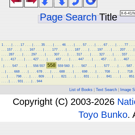
Page Search
Title
1
.
.
.
.
|
.
.
.
.
17
.
.
.
.
|
.
.
.
.
35
.
.
.
.
|
.
.
.
.
46
.
.
.
.
|
.
.
.
.
57
.
.
.
.
|
.
.
.
.
67
.
.
.
.
|
.
.
.
.
77
.
.
.
.
.
.
157
.
.
.
.
|
.
.
.
.
167
.
.
.
.
|
.
.
.
.
177
.
.
.
.
|
.
.
.
.
187
.
.
.
.
|
.
.
.
.
197
.
.
.
.
|
.
.
.
.
207
.
.
.
.
|
.
.
.
.
287
.
.
.
.
|
.
.
.
.
297
.
.
.
.
|
.
.
.
.
307
.
.
.
.
|
.
.
.
.
317
.
.
.
.
|
.
.
.
.
327
.
.
.
.
|
.
.
.
.
337
.
.
.
.
|
.
.
.
.
417
.
.
.
.
|
.
.
.
.
427
.
.
.
.
|
.
.
.
.
437
.
.
.
.
|
.
.
.
.
447
.
.
.
.
|
.
.
.
.
457
.
.
.
.
|
.
.
.
.
467
.
.
.
558
.
|
.
.
.
.
547
.
.
.
.
|
.
.
.
556
557
559
560
.
|
.
.
.
.
567
.
.
.
.
|
.
.
.
.
577
.
.
.
.
|
.
.
.
.
587
.
.
.
|
.
.
.
.
668
.
.
.
.
|
.
.
.
.
678
.
.
.
.
|
.
.
.
.
688
.
.
.
.
|
.
.
.
.
698
.
.
.
.
|
.
.
.
.
708
.
.
.
.
|
.
.
.
.
718
.
.
.
.
|
.
.
.
.
798
.
.
.
.
|
.
.
.
.
809
.
.
.
.
|
.
.
.
.
821
.
.
.
.
|
.
.
.
.
831
.
.
.
.
|
.
.
.
.
841
.
.
.
.
|
.
.
.
.
851
.
.
.
.
|
.
.
.
.
931
.
.
.
.
|
.
.
944
List of Books
|
Text Search
|
Image S
Copyright (C) 2003-2026
Nati
Toyo Bunko
.