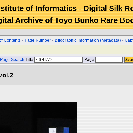
stitute of Informatics - Digital Silk 
gital Archive of Toyo Bunko Rare Bo
of Contents
-
Page Number
-
Biliographic Information (Metadata)
-
Cap
Page Search
Title
Page
l.2