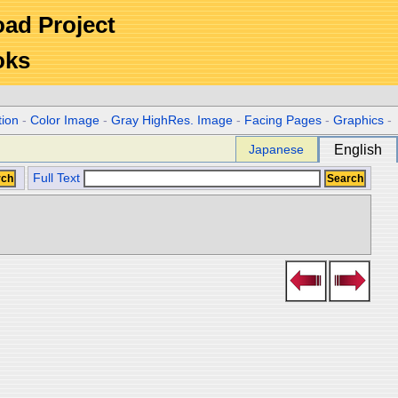
Road Project
oks
tion
-
Color Image
-
Gray HighRes. Image
-
Facing Pages
-
Graphics
-
Japanese
English
Full Text