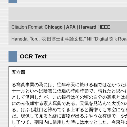
Citation Format:
Chicago
|
APA
|
Harvard
|
IEEE
Haneda, Toru. “羽田博士史学論文集.” NII “Digital Silk Road”
OCR Text
五六四
る寫眞事業の爲には、往年奉天に於ける程ではなかつた
十一月といへば陰雲に低迷の時雨時節で、晴れたと思へ
として借用したが、この銀行はその頃の自分の寓處とは
にのみ依頼する素人寫眞である。天氣を見込んで大切の
る。けふも駄目と諦めて引き上ずると面憎くも青空にな
だ。現像して見ると縁に書物が出るふやうな有様で、少
し了つて、期限内に借用した時にはホッとした。今東洋