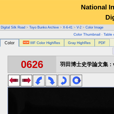
National In
Di
Digital Silk Road
>
Toyo Bunko Archive
>
X-6-41
>
V-2
>
Color Image
Color Thumbnail
-
Table 
Color
IIIF Color HighRes
Gray HighRes
PDF
0626
羽田博士史学論文集 : vo