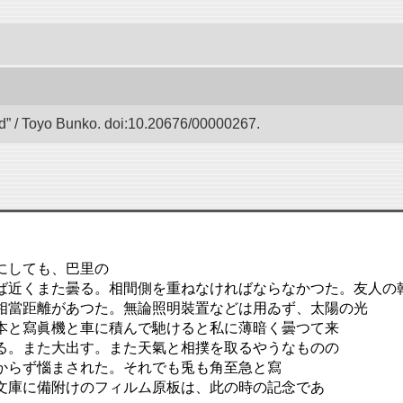
 / Toyo Bunko. doi:10.20676/00000267.
にしても、巴里の
ば近くまた曇る。相間側を重ねなければならなかつた。友人の
相當距離があつた。無論照明裝置などは用ゐず、太陽の光
本と寫眞機と車に積んで馳けると私に薄暗く曇つて来
る。また大出す。また天氣と相撲を取るやうなものの
からず惱まされた。それでも兎も角至急と寫
文庫に備附けのフィルム原板は、此の時の記念であ