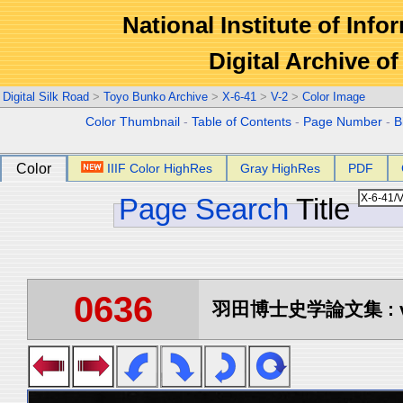
National Institute of Info
Digital Archive 
Digital Silk Road
>
Toyo Bunko Archive
>
X-6-41
>
V-2
>
Color Image
Color Thumbnail
-
Table of Contents
-
Page Number
-
B
Color
IIIF Color HighRes
Gray HighRes
PDF
Page Search
Title
0636
羽田博士史学論文集 : vo