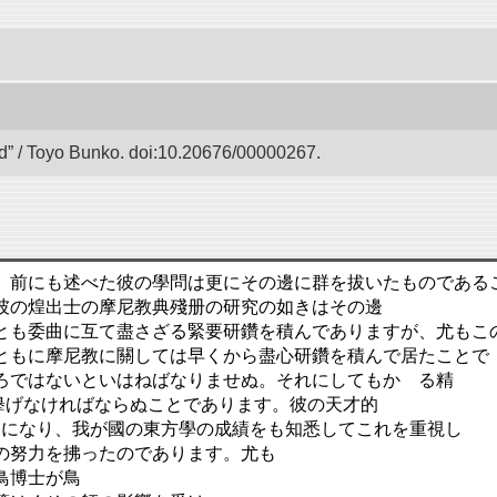
 / Toyo Bunko. doi:10.20676/00000267.
。前にも述べた彼の學問は更にその邊に群を拔いたものである
彼の煌出士の摩尼教典殘册の研究の如きはその邊
とも委曲に互て盡さざる緊要研鑽を積んでありますが、尤もこ
ともに摩尼教に關しては早くから盡心研鑽を積んで居たことで
ろではないといはねばなりませぬ。それにしてもかゝる精
擧げなければならぬことであります。彼の天才的
やうになり、我が國の東方學の成績をも知悉してこれを重視し
の努力を拂ったのであります。尤も
鳥博士が鳥