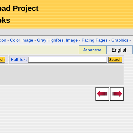
Road Project
oks
tion
-
Color Image
-
Gray HighRes. Image
-
Facing Pages
-
Graphics
-
Japanese
English
Full Text