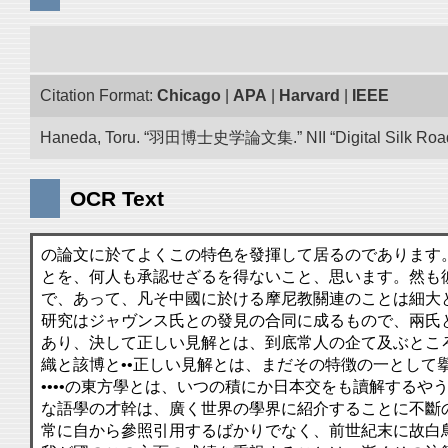
Citation Format:
Chicago
|
APA
|
Harvard
|
IEEE
Haneda, Toru. “羽田博士史学論文集.” NII “Digital Silk Road”
OCR Text
の論文に於てよくこの特色を發揮して居るのであります
とを、何人も承認せざるを得ないこと、思います。然も
で、あって、凡そ中國に於ける摩尼教關連のことは細大
研究はジャヴンス氏との發見の合同に成るもので、兩氏
あり、決して正しい見解とは、到底常人の企て及ぶとこ
織と該博と••正しい見解とは、まだその特徴の一として
••••の東方學とは、いつの積にか日本交をも讀解する
な語學の才幹は、廣く世界の學界に紹介することに不斷
常に自から參照引用するばかりでなく、前世紀末に故白