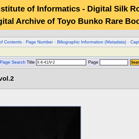
stitute of Informatics - Digital Silk 
gital Archive of Toyo Bunko Rare Bo
of Contents
-
Page Number
-
Biliographic Information (Metadata)
-
Cap
Page Search
Title
Page
l.2