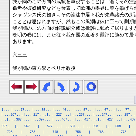
我が國のこの方面の成績を重視することは、漸くその注
孫考や彼奴研究などを發表して歐洲の學界に聲を擧げら
シャヴンス氏の如きもその論述中屡々我が先輩諸氏の所
こととは思はれますが、然もこの風潮は彼に至って劃期
我が國のこの方面の解說紹介或は批評に勉めて居ります
晩明の卷には、また往々我が國の近著を嚴評に勉めて居
あります。
六三三
我が國の東方學とペリオ教授
1
.
.
.
.
|
.
.
.
.
17
.
.
.
.
|
.
.
.
.
35
.
.
.
.
|
.
.
.
.
46
.
.
.
.
|
.
.
.
.
57
.
.
.
.
|
.
.
.
.
67
.
.
.
.
|
.
.
.
.
77
.
.
.
|
.
.
.
.
207
.
.
.
.
|
.
.
.
.
217
.
.
.
.
|
.
.
.
.
227
.
.
.
.
|
.
.
.
.
237
.
.
.
.
|
.
.
.
.
247
.
.
.
.
|
.
.
.
.
257
.
.
.
.
.
.
|
.
.
.
.
387
.
.
.
.
|
.
.
.
.
397
.
.
.
.
|
.
.
.
.
407
.
.
.
.
|
.
.
.
.
417
.
.
.
.
|
.
.
.
.
427
.
.
.
.
|
.
.
.
.
437
557
.
.
.
.
|
.
.
.
.
567
.
.
.
.
|
.
.
.
.
577
.
.
.
.
|
.
.
.
.
587
.
.
.
.
|
.
.
.
.
598
.
.
.
.
|
.
.
.
.
608
.
.
.
.
|
.
.
.
.
.
.
728
.
.
.
.
|
.
.
.
.
738
.
.
.
.
|
.
.
.
.
748
.
.
.
.
|
.
.
.
.
758
.
.
.
.
|
.
.
.
.
768
.
.
.
.
|
.
.
.
.
778
.
.
.
.
|