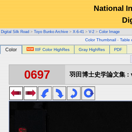
National In
Di
Digital Silk Road
>
Toyo Bunko Archive
>
X-6-41
>
V-2
>
Color Image
Color Thumbnail
-
Table 
Color
IIIF Color HighRes
Gray HighRes
PDF
0697
羽田博士史学論文集 : vo