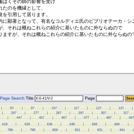
箋はくその師の影響を受け
れたのを機縁として、
說を引用して居ります。
的に顯著となって、有名なコルディエ氏のビブリオテーカ・シ
が、それは概ねこれらの紹介に基いたものに外ならぬので
りますが、それは概ねこれらの紹介に基いたものに外ならぬの
Page Search
Title
Page
.
|
.
.
.
.
87
.
.
.
.
|
.
.
.
.
97
.
.
.
.
|
.
.
.
.
107
.
.
.
.
|
.
.
.
.
117
.
.
.
.
|
.
.
.
.
127
.
.
.
.
|
.
.
.
.
137
.
.
.
.
|
.
|
.
.
.
.
267
.
.
.
.
|
.
.
.
.
277
.
.
.
.
|
.
.
.
.
287
.
.
.
.
|
.
.
.
.
297
.
.
.
.
|
.
.
.
.
307
.
.
.
.
|
.
.
.
.
317
.
.
.
.
.
.
.
|
.
.
.
.
447
.
.
.
.
|
.
.
.
.
457
.
.
.
.
|
.
.
.
.
467
.
.
.
.
|
.
.
.
.
477
.
.
.
.
|
.
.
.
.
487
.
.
.
.
|
.
.
.
.
497
.
618
.
.
.
.
|
.
.
.
.
628
.
.
.
.
|
.
.
.
.
638
.
.
.
.
|
.
.
.
.
648
.
.
.
.
|
.
.
.
.
658
.
.
.
.
|
.
.
.
.
668
.
.
.
.
|
.
.
.
.
.
.
.
788
.
.
.
.
|
.
.
.
.
798
.
.
.
.
|
.
.
.
.
809
.
.
.
.
|
.
.
.
.
821
.
.
.
.
|
.
.
.
.
831
.
.
.
.
|
.
.
.
.
841
.
.
.
.
|