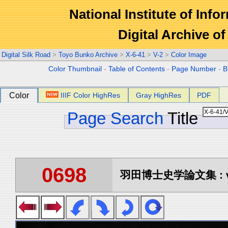
National Institute of Info
Digital Archive 
Digital Silk Road
>
Toyo Bunko Archive
>
X-6-41
>
V-2
>
Color Image
Color Thumbnail
-
Table of Contents
-
Page Number
-
B
Color
IIIF Color HighRes
Gray HighRes
PDF
Page Search
Title
0698
羽田博士史学論文集 : vo