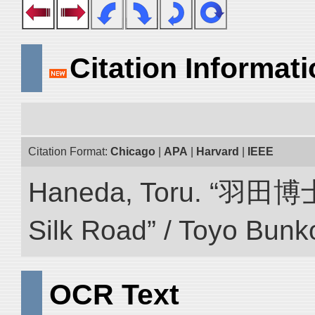
Citation Informat
Citation Format:
Chicago
|
APA
|
Harvard
|
IEEE
Haneda, Toru. “羽田博
Silk Road” / Toyo Bunk
OCR Text