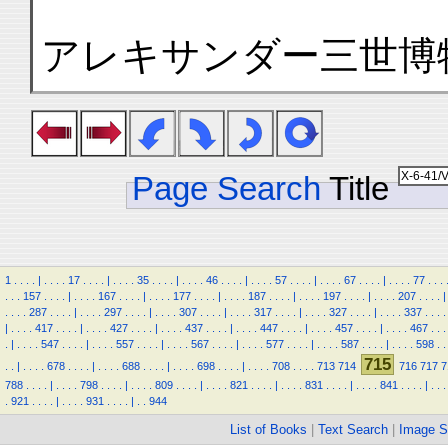
アレキサンダー三世博
Page Search
Title
1
.
.
.
.
|
.
.
.
.
17
.
.
.
.
|
.
.
.
.
35
.
.
.
.
|
.
.
.
.
46
.
.
.
.
|
.
.
.
.
57
.
.
.
.
|
.
.
.
.
67
.
.
.
.
|
.
.
.
.
77
.
.
.
.
.
.
157
.
.
.
.
|
.
.
.
.
167
.
.
.
.
|
.
.
.
.
177
.
.
.
.
|
.
.
.
.
187
.
.
.
.
|
.
.
.
.
197
.
.
.
.
|
.
.
.
.
207
.
.
.
.
|
.
.
.
.
287
.
.
.
.
|
.
.
.
.
297
.
.
.
.
|
.
.
.
.
307
.
.
.
.
|
.
.
.
.
317
.
.
.
.
|
.
.
.
.
327
.
.
.
.
|
.
.
.
.
337
.
.
.
.
|
.
.
.
.
417
.
.
.
.
|
.
.
.
.
427
.
.
.
.
|
.
.
.
.
437
.
.
.
.
|
.
.
.
.
447
.
.
.
.
|
.
.
.
.
457
.
.
.
.
|
.
.
.
.
467
.
.
.
.
|
.
.
.
.
547
.
.
.
.
|
.
.
.
.
557
.
.
.
.
|
.
.
.
.
567
.
.
.
.
|
.
.
.
.
577
.
.
.
.
|
.
.
.
.
587
.
.
.
.
|
.
.
.
.
598
.
.
715
.
.
|
.
.
.
.
678
.
.
.
.
|
.
.
.
.
688
.
.
.
.
|
.
.
.
.
698
.
.
.
.
|
.
.
.
.
708
.
.
.
.
713
714
716
717
7
788
.
.
.
.
|
.
.
.
.
798
.
.
.
.
|
.
.
.
.
809
.
.
.
.
|
.
.
.
.
821
.
.
.
.
|
.
.
.
.
831
.
.
.
.
|
.
.
.
.
841
.
.
.
.
|
.
.
.
.
921
.
.
.
.
|
.
.
.
.
931
.
.
.
.
|
.
.
944
List of Books
|
Text Search
|
Image S