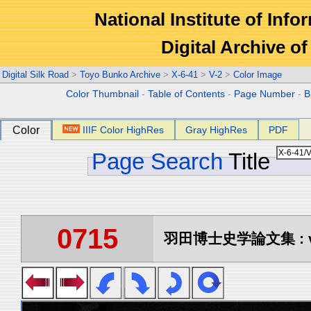
National Institute of Info
Digital Archive 
Digital Silk Road
>
Toyo Bunko Archive
>
X-6-41
>
V-2
>
Color Image
Color Thumbnail
-
Table of Contents
-
Page Number
-
B
Color
IIIF Color HighRes
Gray HighRes
PDF
Page Search
Title
0715
羽田博士史学論文集 : vo