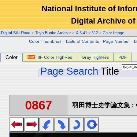
National Institute of Info
Digital Archive 
Digital Silk Road
>
Toyo Bunko Archive
>
X-6-41
>
V-2
>
Color Image
Color Thumbnail
-
Table of Contents
-
Page Number
-
B
Color
IIIF Color HighRes
Gray HighRes
PDF
Page Search
Title
0867
羽田博士史学論文集 : vo