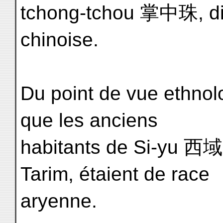
tchong-tchou 掌中珠, dic
chinoise.
Du point de vue ethnol
que les anciens
habitants de Si-yu 西域,
Tarim, étaient de race
aryenne.