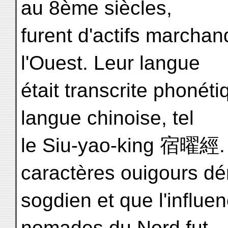
au 8ème siècles,
furent d'actifs marchan
l'Ouest. Leur langue
était transcrite phoné
langue chinoise, tel
le Siu-yao-king 宿曜經. 
caractères ouigours dé
sogdien et que l'influe
nomades du Nord fut