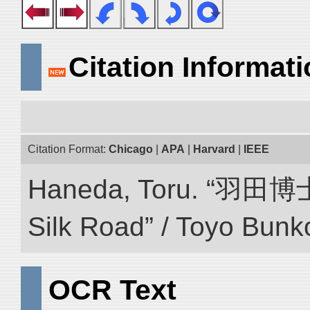
Citation Informat
Citation Format:
Chicago
|
APA
|
Harvard
|
IEEE
Haneda, Toru. “羽田博
Silk Road” / Toyo Bunk
OCR Text