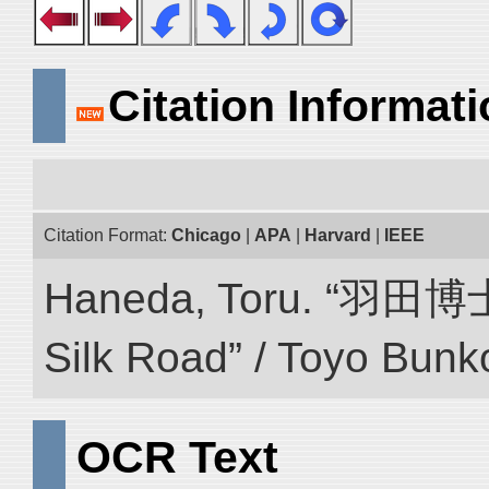
Citation Informat
Citation Format:
Chicago
|
APA
|
Harvard
|
IEEE
Haneda, Toru. “羽田博
Silk Road” / Toyo Bunk
OCR Text