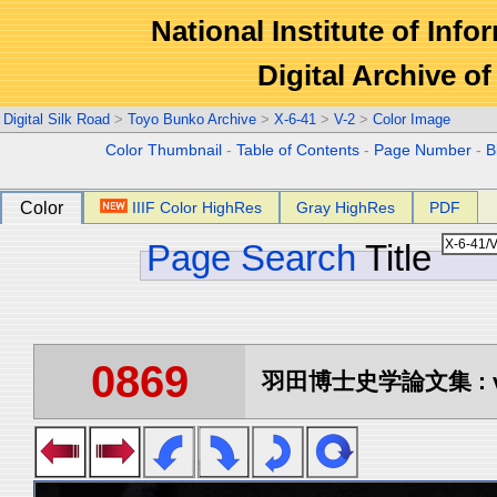
National Institute of Info
Digital Archive 
Digital Silk Road
>
Toyo Bunko Archive
>
X-6-41
>
V-2
>
Color Image
Color Thumbnail
-
Table of Contents
-
Page Number
-
B
Color
IIIF Color HighRes
Gray HighRes
PDF
Page Search
Title
0869
羽田博士史学論文集 : vo