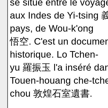
se situe entre le voyag
aux Indes de Yi-tsing 
pays, de Wou-k'ong
悟空. C'est un document
historique. Lo Tchen-
yu 羅振玉 l'a inséré dans
Touen-houang che-tche
chou 敦煌石室遺書.