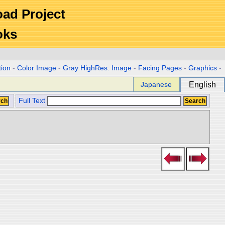
Road Project
oks
tion
-
Color Image
-
Gray HighRes. Image
-
Facing Pages
-
Graphics
-
Japanese
English
Full Text