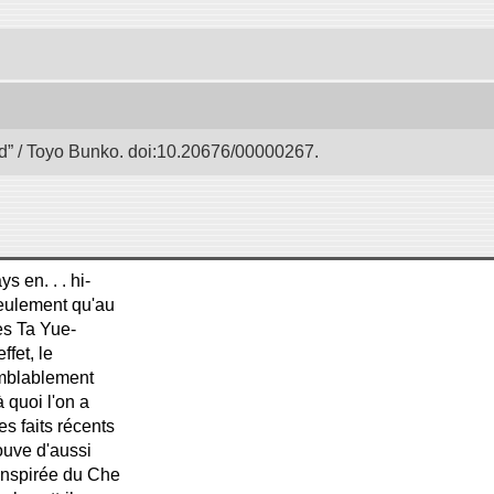
 / Toyo Bunko. doi:10.20676/00000267.
s en. . . hi-
seulement qu'au
des Ta Yue-
ffet, le
emblablement
 quoi l'on a
es faits récents
rouve d'aussi
inspirée du Che