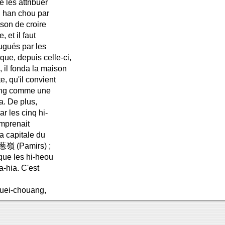
 les attribuer
n han chou par
son de croire
 et il faut
ugués par les
que, depuis celle-ci,
 il fonda la maison
e, qu'il convient
uang comme une
a. De plus,
ar les cinq hi-
omprenait
a capitale du
g 葱嶺 (Pamirs) ;
que les hi-heou
a-hia. C'est
Kouei-chouang,