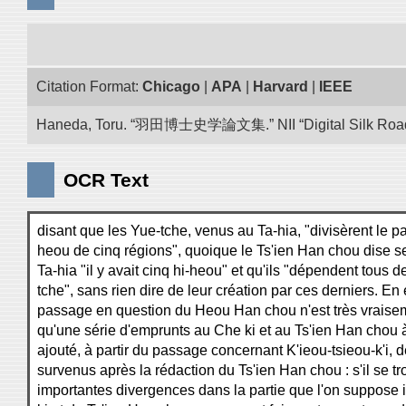
Citation Format:
Chicago
|
APA
|
Harvard
|
IEEE
Haneda, Toru. “羽田博士史学論文集.” NII “Digital Silk Road”
OCR Text
disant que les Yue-tche, venus au Ta-hia, "divisèrent le pay
heou de cinq régions", quoique le Ts'ien Han chou dise 
Ta-hia "il y avait cinq hi-heou" et qu'ils "dépendent tous 
tche", sans rien dire de leur création par ces derniers. En e
passage en question du Heou Han chou n'est très vrais
qu'une série d'emprunts au Che ki et au Ts'ien Han chou à
ajouté, à partir du passage concernant K'ieou-tsieou-k'i, d
survenus après la rédaction du Ts'ien Han chou : s'il se t
importantes divergences dans la partie que l'on suppose 