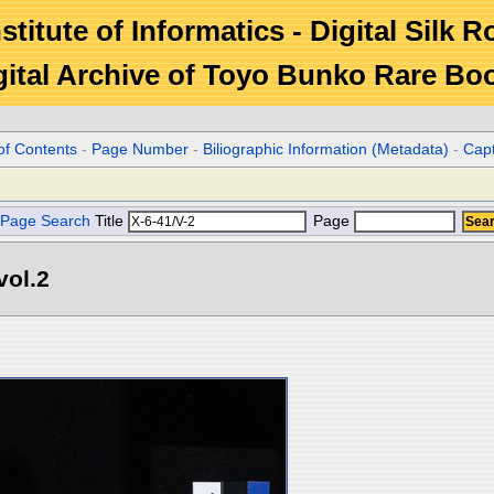
stitute of Informatics - Digital Silk 
gital Archive of Toyo Bunko Rare Bo
of Contents
-
Page Number
-
Biliographic Information (Metadata)
-
Cap
Page Search
Title
Page
l.2