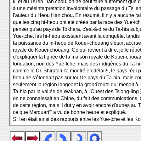
ki et du Ts'ien Han chou, on ne peut faire autrement que de
à une mésinterprétation involontaire du passage du Ts'ie
l'auteur du Heou Han chou. En résumé, il n'y a aucune rai
que les cinq hi-heou ont été créés par la race des Yue-tche,
penser qu'au pays de Tokhara, c'est-à-dire du Ta-hia subj
Yue-tche, les hi-heou existaient avant la conquête, tandis 
la puissance du hi-heou de Kouei-chouang s'étant accrue,
royale de Kouei-chouang. Ce qui revient à dire, je le répèt
d'expliquer la lignée de la maison royale de Kouei-cho
fondation, non des Yue-tche, mais des indigènes du Ta-hi
comme le Dr. Shiratori l'a montré en détail¹⁾, le pays régi p
heou ne s'étendait pas sur tout le pays du Ta-hia, mais c
seulement la région longeant la grand'route qui menait à l
Ta-hia par la vallée de Wakhan, à l'Ouest des Ts'ong-lin
on ne connaissait en Chine, du fait des communications, 
de cette région, mais il dut y en avoir encore d'autres au T
ce que Marquart²⁾ a vu de bonne heure et expliqué.
S'il en était ainsi des rapports entre les Yue-tche et les 