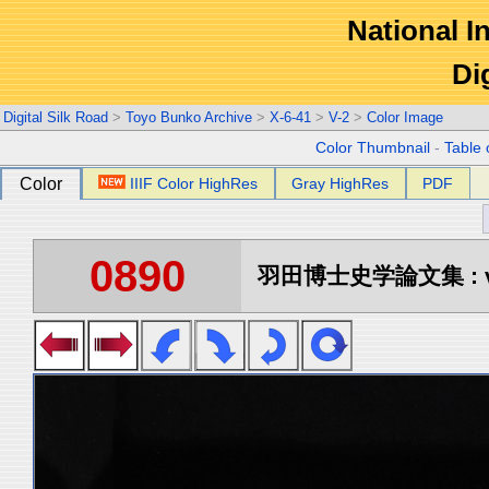
National In
Di
Digital Silk Road
>
Toyo Bunko Archive
>
X-6-41
>
V-2
>
Color Image
Color Thumbnail
-
Table 
Color
IIIF Color HighRes
Gray HighRes
PDF
0890
羽田博士史学論文集 : vo