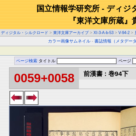
国立情報学研究所 - ディ
『東洋文庫所蔵』
ディジタル・シルクロード
>
東洋文庫アーカイブ
>
XI-3-A-b-53
>
V-94-2
>
カラー画像サムネイル
-
書誌情報（メタデー
ページ検索
タイトル
ページ
前漢書 : 巻94下
0059+0058