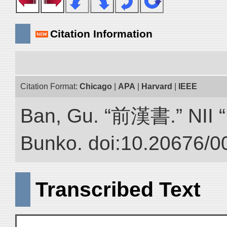
Citation Information
Citation Format:
Chicago
|
APA
|
Harvard
|
IEEE
Ban, Gu. “前漢書.” NII “D
Bunko. doi:10.20676/0
Transcribed Text