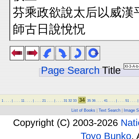
芬乘政欲說太后以威漢
師古日說悅怳
Page Search
Title
34
1
.
.
.
.
|
.
.
.
.
11
.
.
.
.
|
.
.
.
.
21
.
.
.
.
|
.
.
.
.
31
32
33
35
36
.
.
.
.
41
.
.
.
.
|
.
.
.
.
51
.
.
.
.
|
List of Books
|
Text Search
|
Image S
Copyright (C) 2003-2026
Nati
Toyo Bunko
.