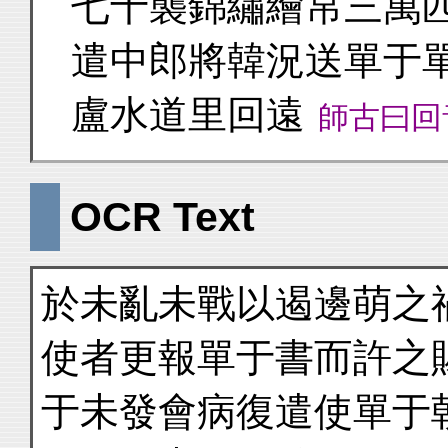
七十襲錦繡繪帛三萬
遣中郎將韓況送單于
盧水道里回遠
師古曰回
OCR Text
於未亂未戰以遏邊萌之
使者更報單于書而許之
于未發會病復遣使單于