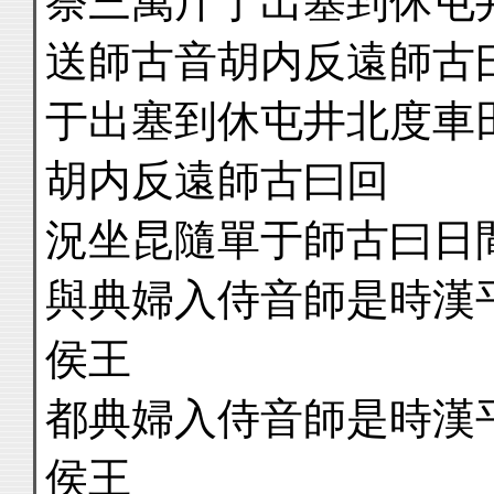
祭三萬斤于出塞到休屯
送師古音胡内反遠師古
于出塞到休屯井北度車
胡内反遠師古曰回
況坐昆隨單于師古曰日
與典婦入侍音師是時漢
侯王
都典婦入侍音師是時漢
侯王