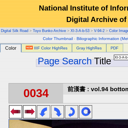
National Institute of Info
Digital Archive 
Digital Silk Road
>
Toyo Bunko Archive
>
XI-3-A-b-53
>
V-94-2
>
Color Imag
Color Thumbnail
-
Biliographic Information (Me
Color
IIIF Color HighRes
Gray HighRes
PDF
Page Search
Title
前漢書 : vol.94 botto
0034