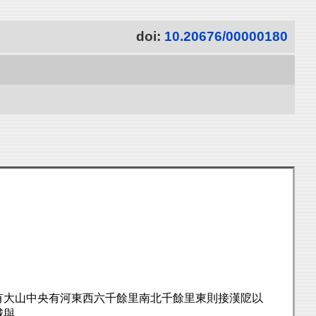
doi:
10.20676/00000180
有大山中央有河東西六千餘里南北千餘里東則接漢阸以
城與