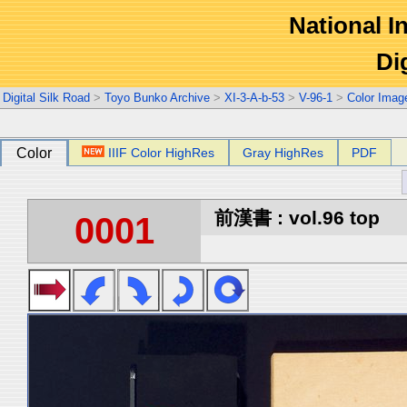
National In
Di
Digital Silk Road
>
Toyo Bunko Archive
>
XI-3-A-b-53
>
V-96-1
>
Color Imag
Color
IIIF Color HighRes
Gray HighRes
PDF
前漢書 : vol.96 top
0001