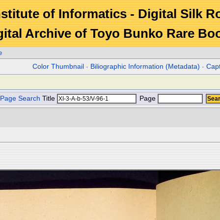
stitute of Informatics - Digital Silk 
gital Archive of Toyo Bunko Rare Bo
e
Color Thumbnail
-
Biliographic Information (Metadata)
-
Cap
Page Search
Title
Page