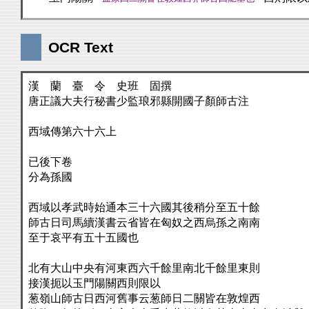
OCR Text
漢 蘭 臺 令 史班 固撰
唐正議大夫行秘書少監琅邪縣開國子顏師古注
西域傳第六十六上
已後下卷
分為孫國
西域以孝武時始通本三十六國其後稍分至五十餘
師古日司馬續漢書云省皆在匈奴之西烏孫之南南
至于哀平有五十五國也
北有大山中央有河東西六千餘里南北千餘里東則
接漢扼以玉門陽關西則限以
葱嶺山師古日西河舊事云葱師日二關皆在敦煌西