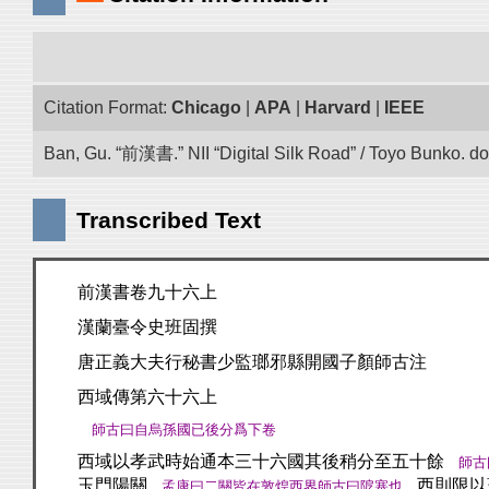
Citation Format:
Chicago
|
APA
|
Harvard
|
IEEE
Ban, Gu. “前漢書.” NII “Digital Silk Road” / Toyo Bunko. d
Transcribed Text
前漢書卷九十六上
漢蘭臺令史班固撰
唐正義大夫行秘書少監瑯邪縣開國子顏師古注
西域傳第六十六上
師古曰自烏孫國已後分爲下卷
西域以孝武時始通本三十六國其後稍分至五十餘
師古
玉門陽關
西則限以
孟康曰二關皆在敦煌西界師古曰阸塞也