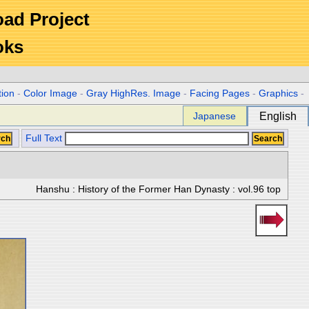
Road Project
oks
tion
-
Color Image
-
Gray HighRes. Image
-
Facing Pages
-
Graphics
-
Japanese
English
Full Text
Hanshu : History of the Former Han Dynasty : vol.96 top