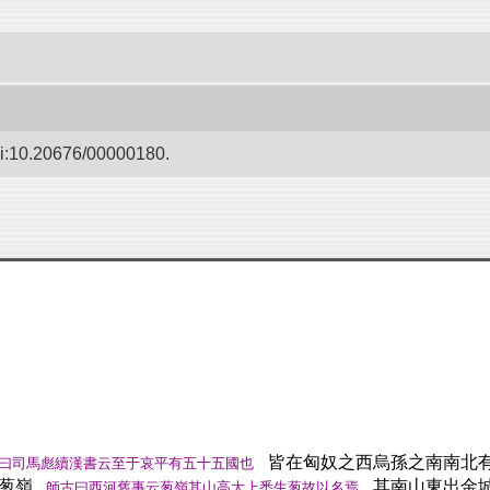
oi:10.20676/00000180.
皆在匈奴之西烏孫之南南北
曰司馬彪續漢書云至于哀平有五十五國也
葱嶺
其南山東出金
師古曰西河舊事云葱嶺其山高大上悉生葱故以名焉