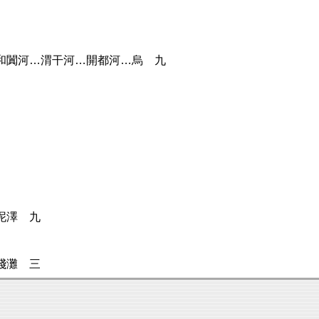
和闐河…渭干河…開都河…烏 九
泥澤 九
淺灘 三