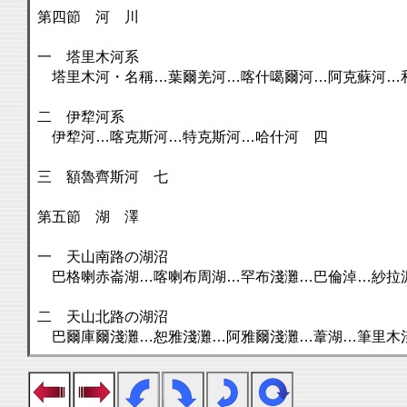
第四節 河 川
一 塔里木河系
塔里木河・名稱…葉爾羌河…喀什噶爾河…阿克蘇河…
二 伊犂河系
伊犂河…喀克斯河…特克斯河…哈什河 四
三 額魯齊斯河 七
第五節 湖 澤
一 天山南路の湖沼
巴格喇赤崙湖…喀喇布周湖…罕布淺灘…巴倫淖…紗拉
二 天山北路の湖沼
巴爾庫爾淺灘…恕雅淺灘…阿雅爾淺灘…葦湖…筆里木