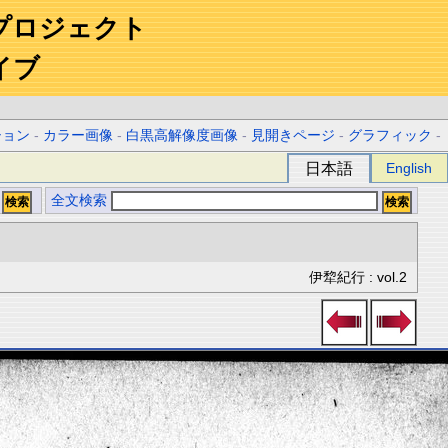
プロジェクト
イブ
ション
-
カラー画像
-
白黒高解像度画像
-
見開きページ
-
グラフィック
-
日本語
English
全文検索
伊犂紀行 : vol.2