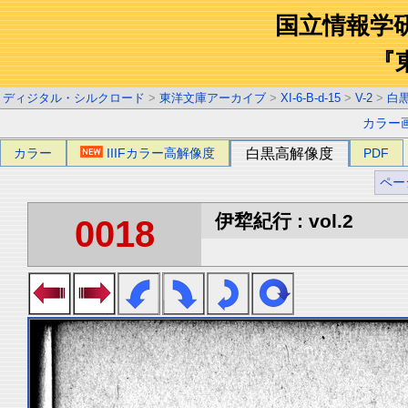
国立情報学
『
ディジタル・シルクロード
>
東洋文庫アーカイブ
>
XI-6-B-d-15
>
V-2
>
白
カラー
カラー
IIIFカラー高解像度
白黒高解像度
PDF
ペー
伊犂紀行 : vol.2
0018