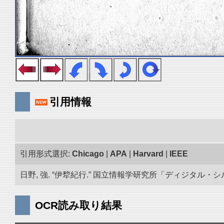
引用情報
引用形式選択:
Chicago
|
APA
|
Harvard
|
IEEE
日野, 強. “伊犂紀行.” 国立情報学研究所「ディジタル・シルクロー
OCR読み取り結果