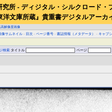
研究所 - ディジタル・シルクロード・
東洋文庫所蔵』貴重書デジタルアーカ
黒高解像度画像
画像サムネイル
-
目次
-
ページ番号
-
書誌情報（メタデータ）
-
キャプ
ジ検索
タイトル
ページ