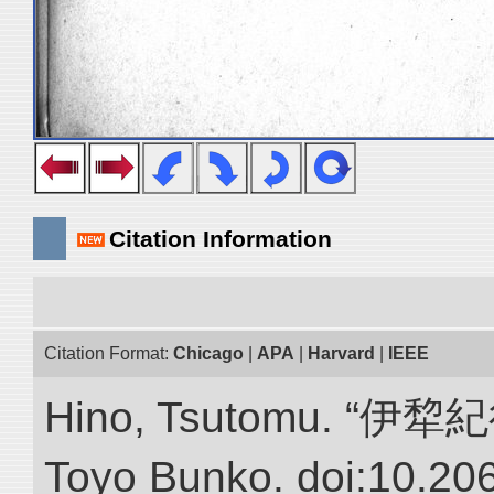
Citation Information
Citation Format:
Chicago
|
APA
|
Harvard
|
IEEE
Hino, Tsutomu. “伊犂紀行.”
Toyo Bunko. doi:10.20