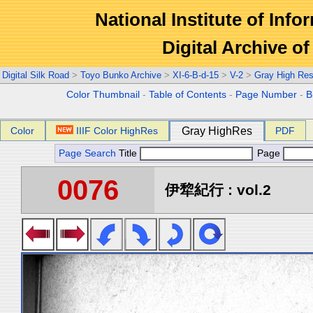
National Institute of Info
Digital Archive 
Digital Silk Road
>
Toyo Bunko Archive
>
XI-6-B-d-15
>
V-2
>
Gray High Res
Color Thumbnail
-
Table of Contents
-
Page Number
-
B
Color
IIIF Color HighRes
Gray HighRes
PDF
Page Search
Title
Page
0076
伊犂紀行 : vol.2