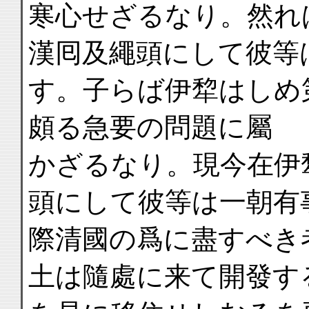
寒心せざるなり。然れ
漢囘及繩頭にして彼等
す。子らば伊犂はしめ
頗る急要の問題に屬
かざるなり。現今在伊
頭にして彼等は一朝有
際清國の爲に盡すべき
土は隨處に来て開發す