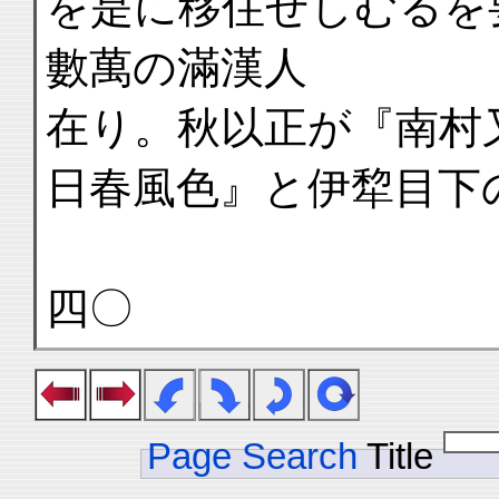
を是に移住せしむるを
數萬の滿漢人
在り。秋以正が『南村
日春風色』と伊犂目下
四〇
Page Search
Title