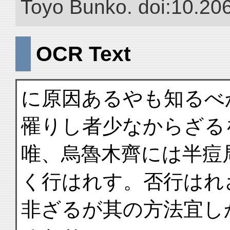
Toyo Bunko. doi:10.20
OCR Text
に原因あるやも知るべ
罹りし者少なからざる
唯、烏魯木齊には半痘
く行はれす。否行はれ
非ざるが其の方法宜し