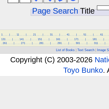
Page Search
Title
1
.
.
.
.
|
.
.
.
.
11
.
.
.
.
|
.
.
.
.
21
.
.
.
.
|
.
.
.
.
31
.
.
.
.
|
.
.
.
.
41
.
.
.
.
|
.
.
.
.
51
.
.
.
.
|
.
.
.
.
61
.
.
.
.
131
.
.
.
.
|
.
.
.
.
141
.
.
.
.
|
.
.
.
.
151
.
.
.
.
|
.
.
.
.
161
.
.
.
.
|
.
.
.
.
171
.
.
.
.
|
.
.
.
.
181
.
.
.
.
|
.
.
.
.
261
.
.
.
.
|
.
.
.
.
271
.
.
.
.
|
.
.
.
.
281
.
.
.
.
|
.
.
.
.
291
.
.
.
.
|
.
.
.
.
301
.
.
.
.
|
.
.
.
.
311
.
.
.
.
|
.
.
List of Books
|
Text Search
|
Image S
Copyright (C) 2003-2026
Nati
Toyo Bunko
.