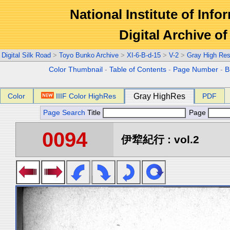
National Institute of Info
Digital Archive 
Digital Silk Road
>
Toyo Bunko Archive
>
XI-6-B-d-15
>
V-2
>
Gray High Res
Color Thumbnail
-
Table of Contents
-
Page Number
-
B
Color
IIIF Color HighRes
Gray HighRes
PDF
Page Search
Title
Page
0094
伊犂紀行 : vol.2