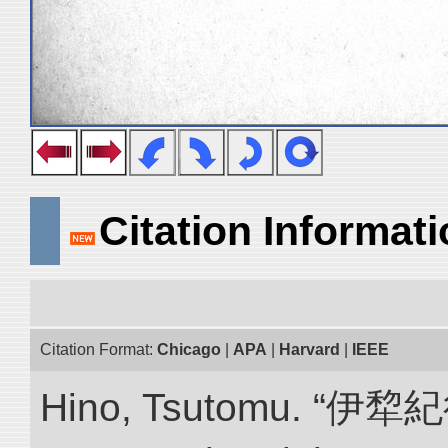
Citation Informat
Citation Format:
Chicago
|
APA
|
Harvard
|
IEEE
Hino, Tsutomu. “伊犂紀行.”