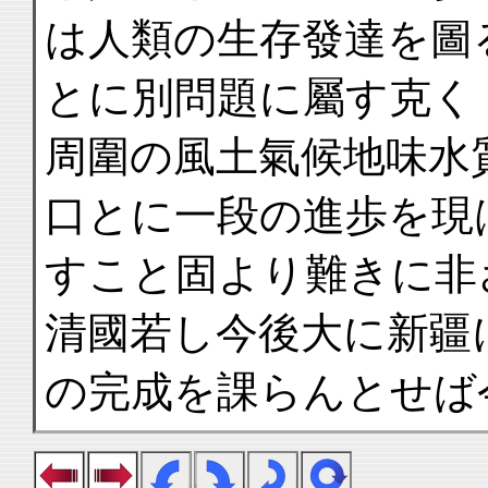
は人類の生存發達を圖
とに別問題に屬す克く
周圍の風土氣候地味水
口とに一段の進歩を現
すこと固より難きに非
清國若し今後大に新疆
の完成を課らんとせば