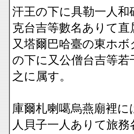
汗王の下に具勒一人和
克台吉等數名ありて直
又塔爾巴哈臺の東ホボ
の下に又公僧台吉等若
之に属す。
庫爾札喇噶烏燕廟裡に
人貝子一人ありて旅務