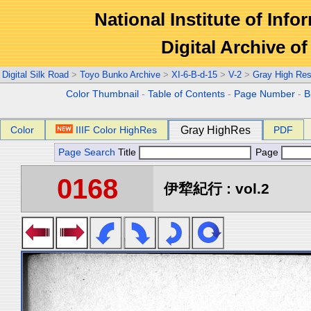
National Institute of Info
Digital Archive 
Digital Silk Road
>
Toyo Bunko Archive
>
XI-6-B-d-15
>
V-2
>
Gray High Res
Color Thumbnail
-
Table of Contents
-
Page Number
-
B
Color
IIIF Color HighRes
Gray HighRes
PDF
Page Search
Title
Page
0168
伊犂紀行 : vol.2