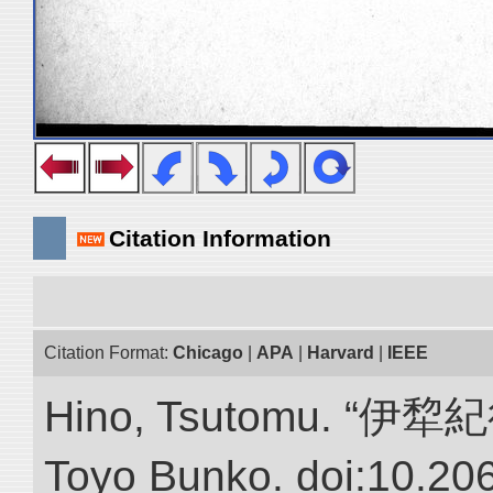
Citation Information
Citation Format:
Chicago
|
APA
|
Harvard
|
IEEE
Hino, Tsutomu. “伊犂紀行.”
Toyo Bunko. doi:10.20