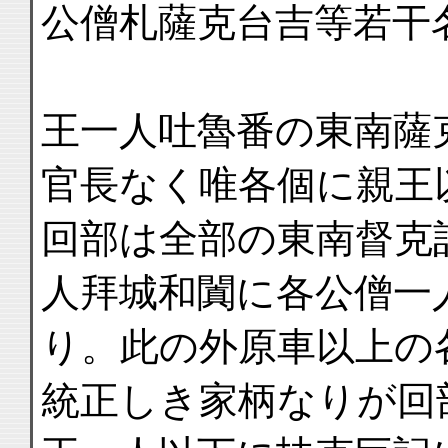
公僧札薩克台吉等若干
王一人吐魯番の東南薩
官長なく唯各個に親王
回部は全部の東南督克
人拜城和闐に各公僧一
り。此の外原車以上の
統正しき家柄なりが回