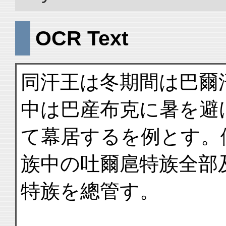
OCR Text
同汗王は冬期間は巴爾
中は巴産布克に暑を避
て幕居するを例とす。
族中の吐爾扈特族全部
特族を總管す。