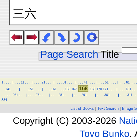
三六
Page Search
Title
1
.
.
.
.
|
.
.
.
.
11
.
.
.
.
|
.
.
.
.
21
.
.
.
.
|
.
.
.
.
31
.
.
.
.
|
.
.
.
.
41
.
.
.
.
|
.
.
.
.
51
.
.
.
.
|
.
.
.
.
61
.
.
.
.
168
.
.
141
.
.
.
.
|
.
.
.
.
151
.
.
.
.
|
.
.
.
.
161
.
.
.
.
166
167
169
170
171
.
.
.
.
|
.
.
.
.
181
.
.
.
.
|
.
.
.
.
261
.
.
.
.
|
.
.
.
.
271
.
.
.
.
|
.
.
.
.
281
.
.
.
.
|
.
.
.
.
291
.
.
.
.
|
.
.
.
.
301
.
.
.
.
|
.
.
.
.
311
.
.
384
List of Books
|
Text Search
|
Image S
Copyright (C) 2003-2026
Nati
Toyo Bunko
.