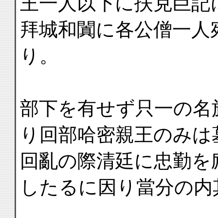
王一人以下に扶克巨記
拜城和闐に各公僧一人
り。
部下を有せず只一の名
り回部哈密親王のみは
回亂の際清廷に忠勤を
したるに因り當分の内