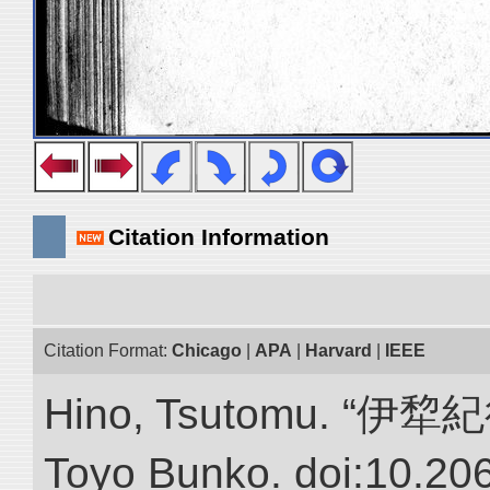
Citation Information
Citation Format:
Chicago
|
APA
|
Harvard
|
IEEE
Hino, Tsutomu. “伊犂紀行.”
Toyo Bunko. doi:10.20