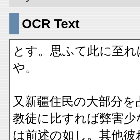
OCR Text
とす。思ふて此に至れ
や。
又新疆住民の大部分を
教徒に比すれば弊害少
は前述の如し。其他彼