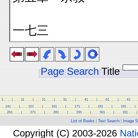
一七三
Page Search
Title
1
.
.
.
.
|
.
.
.
.
11
.
.
.
.
|
.
.
.
.
21
.
.
.
.
|
.
.
.
.
31
.
.
.
.
|
.
.
.
.
41
.
.
.
.
|
.
.
.
.
51
.
.
.
.
|
.
.
.
.
61
.
.
.
.
.
.
141
.
.
.
.
|
.
.
.
.
151
.
.
.
.
|
.
.
.
.
161
.
.
.
.
|
.
.
.
.
171
.
.
.
.
|
.
.
.
.
181
.
.
.
.
|
.
.
.
.
191
.
.
.
.
|
.
.
.
.
261
.
.
.
.
|
.
.
.
.
271
.
.
.
.
|
.
.
.
.
281
.
.
.
.
|
.
.
.
.
291
.
.
.
.
|
.
.
.
.
301
.
.
.
.
|
.
.
.
.
311
.
.
.
.
|
List of Books
|
Text Search
|
Image S
Copyright (C) 2003-2026
Nati