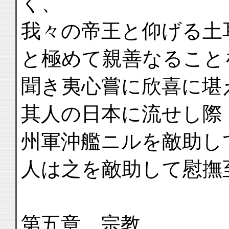
く、
我々の帝王と仰げる土
と極めて親善なること
聞き夷心嘗に欣喜に堪
其人の日本に流せし際
州軍沖艦ニルを敵助し
人は之を敵助して慰撫
第五章 宗教