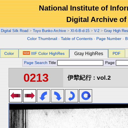
National Institute of Info
Digital Archive 
Digital Silk Road
>
Toyo Bunko Archive
>
XI-6-B-d-15
>
V-2
>
Gray High Res
Color Thumbnail
-
Table of Contents
-
Page Number
-
B
Color
IIIF Color HighRes
Gray HighRes
PDF
Page Search
Title
Page
0213
伊犂紀行 : vol.2