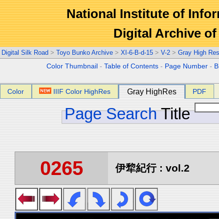
National Institute of Info
Digital Archive 
Digital Silk Road
>
Toyo Bunko Archive
>
XI-6-B-d-15
>
V-2
>
Gray High Res
Color Thumbnail
-
Table of Contents
-
Page Number
-
B
Color
IIIF Color HighRes
Gray HighRes
PDF
Page Search
Title
0265
伊犂紀行 : vol.2