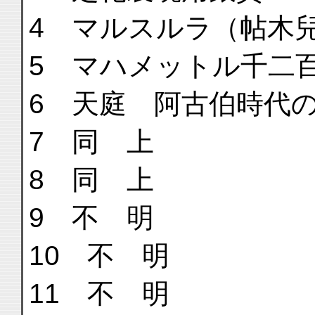
4 マルスルラ（帖木
5 マハメットル千二
6 天庭 阿古伯時代
7 同 上
8 同 上
9 不 明
10 不 明
11 不 明