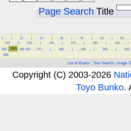
Page Search
Title
1
.
.
.
.
|
.
.
.
.
11
.
.
.
.
|
.
.
.
.
21
.
.
.
.
|
.
.
.
.
31
.
.
.
.
|
.
.
.
.
41
.
.
.
.
|
.
.
.
.
51
.
.
.
.
|
.
.
.
.
61
.
.
.
.
.
.
141
.
.
.
.
|
.
.
.
.
151
.
.
.
.
|
.
.
.
.
161
.
.
.
.
|
.
.
.
.
171
.
.
.
.
|
.
.
.
.
181
.
.
.
.
|
.
.
.
.
191
.
.
.
.
|
.
265
264
266
267
.
.
.
271
.
.
.
.
|
.
.
.
.
281
.
.
.
.
|
.
.
.
.
291
.
.
.
.
|
.
.
.
.
301
.
.
.
.
|
.
.
.
.
311
.
384
List of Books
|
Text Search
|
Image S
Copyright (C) 2003-2026
Nati
Toyo Bunko
.