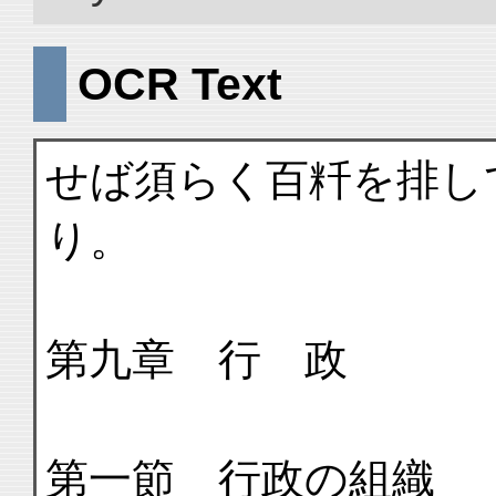
OCR Text
せば須らく百粁を排し
り。
第九章 行 政
第一節 行政の組織