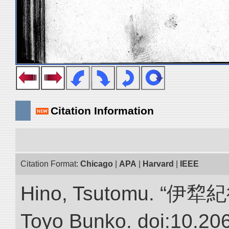
Citation Information
Citation Format:
Chicago
|
APA
|
Harvard
|
IEEE
Hino, Tsutomu. “伊犂紀行.”
Toyo Bunko. doi:10.20