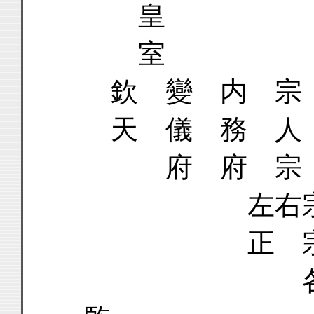
皇
室
欽 變 内 宗
天 儀 務 人
府 府 宗
左右宗
正 宗人
各