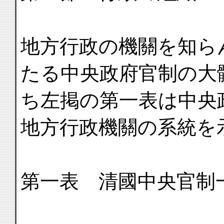
地方行政の機關を知ら
たる中央政府官制の大
ち左掲の第一表は中央
地方行政機關の系統を
第一表 清國中央官制