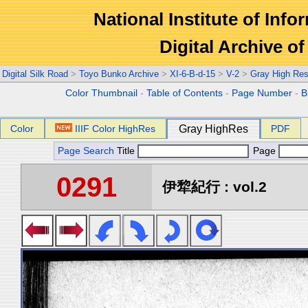
National Institute of Info
Digital Archive 
Digital Silk Road
>
Toyo Bunko Archive
>
XI-6-B-d-15
>
V-2
>
Gray High Res
Color Thumbnail
-
Table of Contents
-
Page Number
-
B
Color
IIIF Color HighRes
Gray HighRes
PDF
Page Search
Title
Page
0291
伊犂紀行 : vol.2