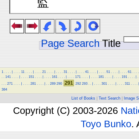
監
Page Search
Title
1
.
.
.
.
|
.
.
.
.
11
.
.
.
.
|
.
.
.
.
21
.
.
.
.
|
.
.
.
.
31
.
.
.
.
|
.
.
.
.
41
.
.
.
.
|
.
.
.
.
51
.
.
.
.
|
.
.
.
.
61
.
.
.
.
.
.
141
.
.
.
.
|
.
.
.
.
151
.
.
.
.
|
.
.
.
.
161
.
.
.
.
|
.
.
.
.
171
.
.
.
.
|
.
.
.
.
181
.
.
.
.
|
.
.
.
.
191
.
.
.
.
|
.
291
.
.
.
271
.
.
.
.
|
.
.
.
.
281
.
.
.
.
|
.
.
289
290
292
293
.
.
|
.
.
.
.
301
.
.
.
.
|
.
.
.
.
311
.
.
.
.
384
List of Books
|
Text Search
|
Image S
Copyright (C) 2003-2026
Nati
Toyo Bunko
.