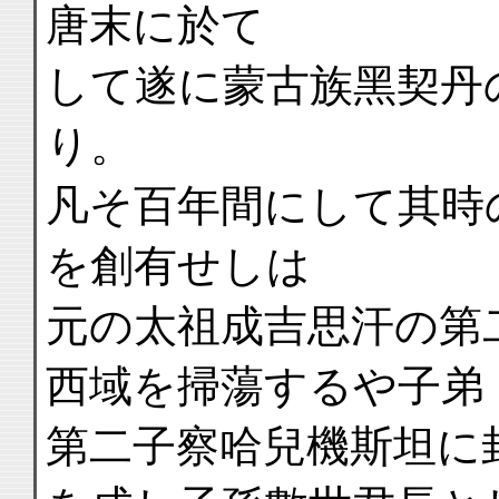
唐末に於て
して遂に蒙古族黑契丹
り。
凡そ百年間にして其時
を創有せしは
元の太祖成吉思汗の第
西域を掃蕩するや子弟
第二子察哈兒機斯坦に