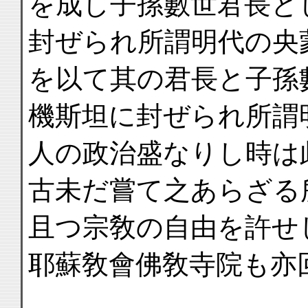
を成し子孫數世君長と
封ぜられ所謂明代の央
を以て其の君長と子孫
機斯坦に封ぜられ所謂
人の政治盛なりし時は
古未だ嘗て之あらざる
且つ宗敎の自由を許せ
耶蘇敎會佛敎寺院も亦