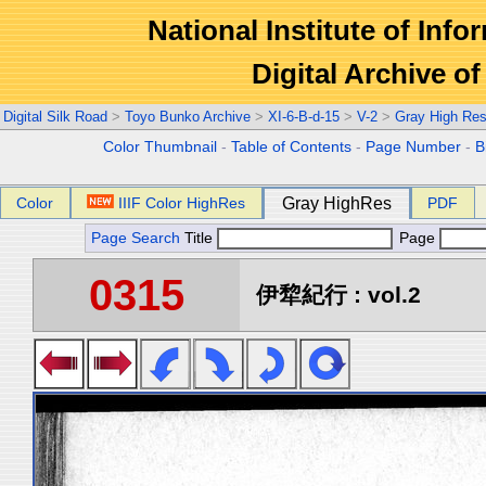
National Institute of Info
Digital Archive 
Digital Silk Road
>
Toyo Bunko Archive
>
XI-6-B-d-15
>
V-2
>
Gray High Res
Color Thumbnail
-
Table of Contents
-
Page Number
-
B
Color
IIIF Color HighRes
Gray HighRes
PDF
Page Search
Title
Page
0315
伊犂紀行 : vol.2