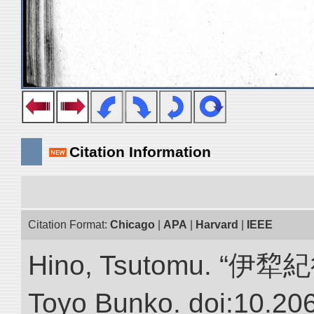
Citation Information
Citation Format:
Chicago
|
APA
|
Harvard
|
IEEE
Hino, Tsutomu. “伊犂紀行.”
Toyo Bunko. doi:10.20