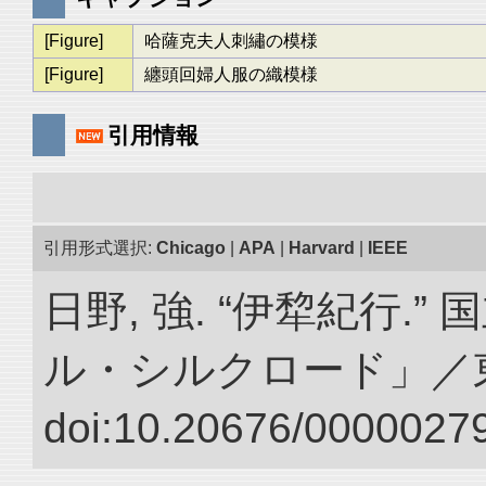
[Figure]
哈薩克夫人刺繡の模様
[Figure]
纏頭回婦人服の織模様
引用情報
引用形式選択:
Chicago
|
APA
|
Harvard
|
IEEE
日野, 強. “伊犂紀行.
ル・シルクロード」／
doi:10.20676/00000279