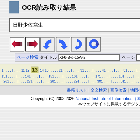
OCR読み取り結果
日野少佐寫生
ページ検索
タイトル
ページ
13
1
.
.
.
.
|
.
.
.
.
11
12
14
15
|
.
.
.
.
21
.
.
.
.
|
.
.
.
.
31
.
.
.
.
|
.
.
.
.
41
.
.
.
.
|
.
.
.
.
51
.
.
.
.
|
.
131
.
.
.
.
|
.
.
.
.
141
.
.
.
.
|
.
.
.
.
151
.
.
.
.
|
.
.
.
.
161
.
.
.
.
|
.
.
.
.
171
.
.
.
.
|
.
.
.
.
181
.
.
.
.
|
.
.
.
.
261
.
.
.
.
|
.
.
.
.
271
.
.
.
.
|
.
.
.
.
281
.
.
.
.
|
.
.
.
.
291
.
.
.
.
|
.
.
.
.
301
.
.
.
.
|
.
.
.
.
311
.
.
.
.
|
.
.
書籍リスト
|
全文検索
|
画像検索
|
地図
Copyright (C) 2003-2026
National Institute of Inform
本ウェブサイトに掲載するデジタ