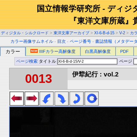
国立情報学研究所 - ディ
『東洋文庫所蔵』
ディジタル・シルクロード
>
東洋文庫アーカイブ
>
XI-6-B-d-15
>
V-2
>
カ
カラー画像サムネイル
-
目次
-
ページ番号
-
書誌情報（メタデー
カラー
IIIFカラー高解像度
白黒高解像度
PDF
ページ検索
タイトル
ページ
伊犂紀行 : vol.2
0013