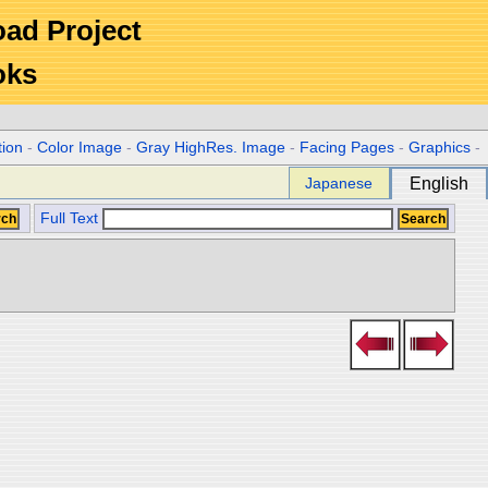
Road Project
oks
tion
-
Color Image
-
Gray HighRes. Image
-
Facing Pages
-
Graphics
-
Japanese
English
Full Text