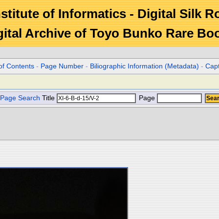
stitute of Informatics - Digital Silk 
gital Archive of Toyo Bunko Rare Bo
of Contents
-
Page Number
-
Biliographic Information (Metadata)
-
Cap
Page Search
Title
Page