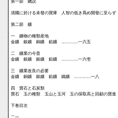
第一節 總説
清國に於ける未發の寶庫 人智の低き爲め開發に至らず
第二節 鑛
一 鑛物の種類産地
金鑛 銀鑛 銅鑛 鉛鑛 …………一六五
二 鑛業の今昔
金鑛 銀鑛 銀鑛 鉛鑛 …………一六壱
三 鑛業改良の必要
金鑛 銅鑛 銀鑛 鉛鑛 鐵鑛 …………一八
四 寶石と石炭類
寶石 玉の種類 玉山と玉河 玉の採取高と回顧の寶進
下卷目次
二一