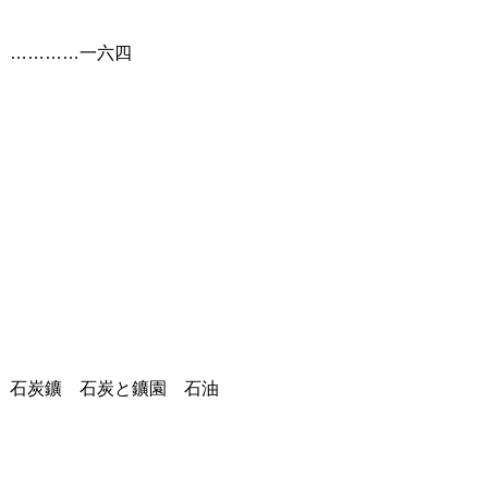
 …………一六四
 石炭鑛 石炭と鑛園 石油