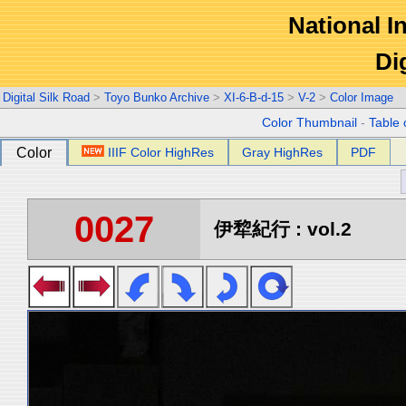
National In
Di
Digital Silk Road
>
Toyo Bunko Archive
>
XI-6-B-d-15
>
V-2
>
Color Image
Color Thumbnail
-
Table 
Color
IIIF Color HighRes
Gray HighRes
PDF
0027
伊犂紀行 : vol.2