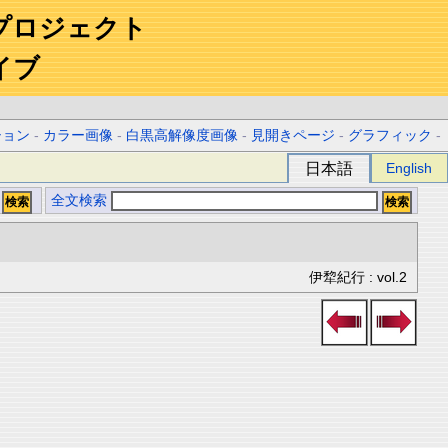
プロジェクト
イブ
ション
-
カラー画像
-
白黒高解像度画像
-
見開きページ
-
グラフィック
-
日本語
English
全文検索
伊犂紀行 : vol.2