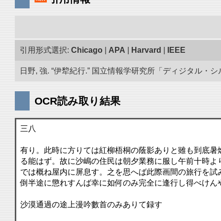
引用形式選択:
Chicago
|
APA
|
Harvard
|
IEEE
日野, 強. “伊犂紀行.” 国立情報学研究所「ディジタル・シルクロー
OCR読み取り結果
三八
有り。此時に方りては紅柳梧桐の蔭影ありと雖も到底暑
る能はず。故に沙嶋の住民は朝夕業務に服し午前十時よ
では概ね屋内に屏息す。之を思へば此際画間の旅行を試
倒半途に懲れすんば幸に如何のみ完全に逢行し得べけん
沙漠通過の途上漫吟數首のみありて録す