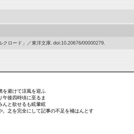
ド」／東洋文庫. doi:10.20676/00000279.
燃を避けて涼風を迎ふ
り午後四時頃に至るま
みんと欲せるも眩暈眩
や。之を完全にして記事の不足を補はんとす