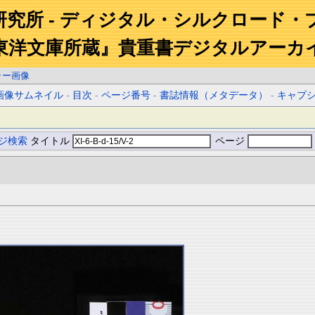
研究所 - ディジタル・シルクロード・
東洋文庫所蔵』貴重書デジタルアーカ
ラー画像
画像サムネイル
-
目次
-
ページ番号
-
書誌情報（メタデータ）
-
キャプ
ジ検索
タイトル
ページ