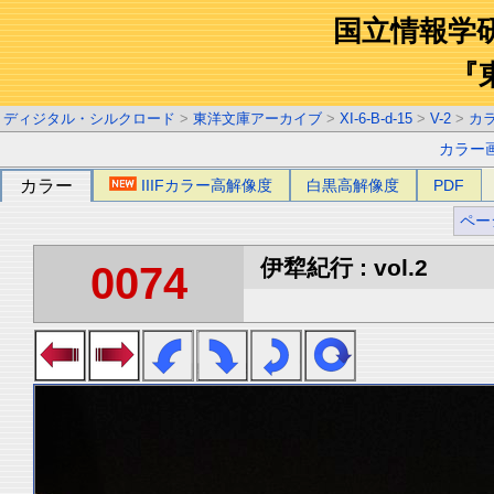
国立情報学
『
ディジタル・シルクロード
>
東洋文庫アーカイブ
>
XI-6-B-d-15
>
V-2
>
カ
カラー
カラー
IIIFカラー高解像度
白黒高解像度
PDF
ペー
伊犂紀行 : vol.2
0074