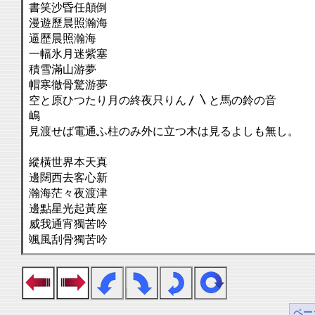
書笑沙昏任顛倒
漫遊歷晨照瀚海
逼歷晨照瀚海
一幅氷月迷紫塞
積雪滿山游夢
帽寒徹骨驚游夢
空と原ひつたり月の終夜只りん〳〵と馬の鈴の音
嶋
見渡せば電通ふ柱のみ外に立つ木は見るよしも無し。
縱橫世界本天真
邊闊西去客心新
瀚海茫々夜渡津
邊點星光起黃座
威我通宵獨苦吟
颯風刮骨獨苦吟
ペー