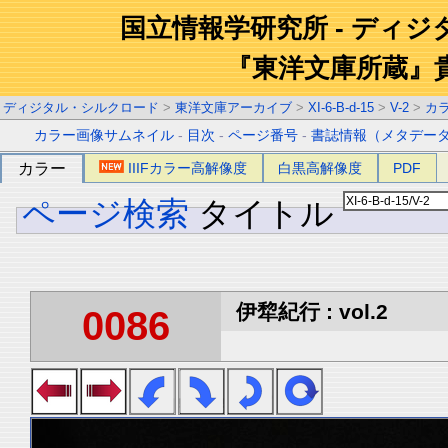
国立情報学研究所 - ディ
『東洋文庫所蔵』
ディジタル・シルクロード
>
東洋文庫アーカイブ
>
XI-6-B-d-15
>
V-2
>
カ
カラー画像サムネイル
-
目次
-
ページ番号
-
書誌情報（メタデー
カラー
IIIFカラー高解像度
白黒高解像度
PDF
ページ検索
タイトル
伊犂紀行 : vol.2
0086