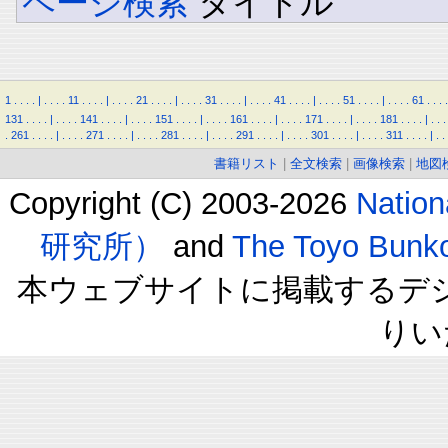
ページ検索
タイトル
1
.
.
.
.
|
.
.
.
.
11
.
.
.
.
|
.
.
.
.
21
.
.
.
.
|
.
.
.
.
31
.
.
.
.
|
.
.
.
.
41
.
.
.
.
|
.
.
.
.
51
.
.
.
.
|
.
.
.
.
61
.
.
.
.
131
.
.
.
.
|
.
.
.
.
141
.
.
.
.
|
.
.
.
.
151
.
.
.
.
|
.
.
.
.
161
.
.
.
.
|
.
.
.
.
171
.
.
.
.
|
.
.
.
.
181
.
.
.
.
|
.
.
.
.
261
.
.
.
.
|
.
.
.
.
271
.
.
.
.
|
.
.
.
.
281
.
.
.
.
|
.
.
.
.
291
.
.
.
.
|
.
.
.
.
301
.
.
.
.
|
.
.
.
.
311
.
.
.
.
|
.
.
書籍リスト
|
全文検索
|
画像検索
|
地図
Copyright (C) 2003-2026
Natio
研究所）
and
The Toyo B
本ウェブサイトに掲載するデ
りい