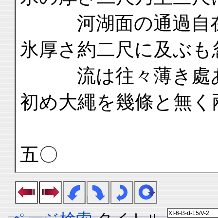
河湖面の通過自在
氷厚さ約二尺に及ぶも
流は往々薄き處あ
初め大繩を幾條と無く
五〇