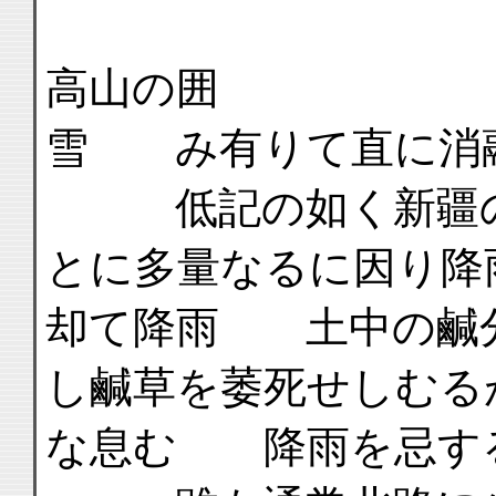
高山の囲
雪 み有りて直に消
低記の如く新疆の
とに多量なるに因り降
却て降雨 土中の鹹
し鹹草を萎死せしむる
な息む 降雨を忌す