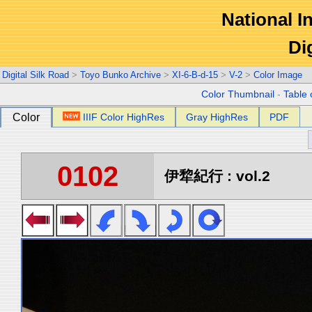
National In
Di
Digital Silk Road
>
Toyo Bunko Archive
>
XI-6-B-d-15
>
V-2
>
Color Image
Color Thumbnail
-
Table 
Color
IIIF Color HighRes
Gray HighRes
PDF
0102
伊犂紀行 : vol.2