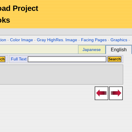
Road Project
oks
tion
-
Color Image
-
Gray HighRes. Image
-
Facing Pages
-
Graphics
-
Japanese
English
Full Text