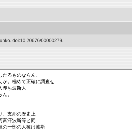
Bunko. doi:10.20676/00000279.
したるものならん。
んか。極めて正確に調査せ
人即ち波斯人
らん。
り。支那の歴史上
阿富汗波斯等と同
坦の一部の人種は波斯