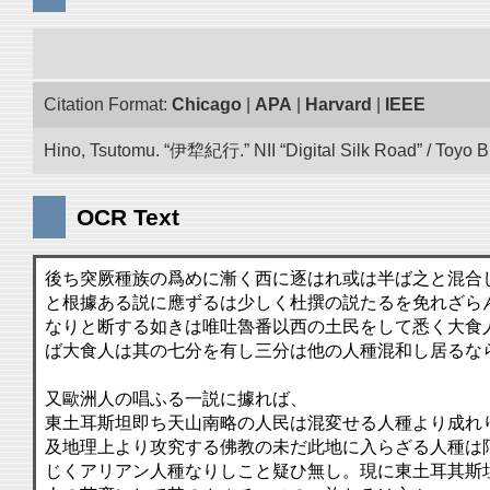
Citation Format:
Chicago
|
APA
|
Harvard
|
IEEE
Hino, Tsutomu. “伊犂紀行.” NII “Digital Silk Road” / Toyo 
OCR Text
後ち突厥種族の爲めに漸く西に逐はれ或は半ば之と混合
と根據ある説に應ずるは少しく杜撰の説たるを免れざら
なりと断する如きは唯吐魯番以西の土民をして悉く大食
ば大食人は其の七分を有し三分は他の人種混和し居るな
又歐洲人の唱ふる一説に據れば、
東土耳斯坦即ち天山南略の人民は混変せる人種より成れ
及地理上より攻究する佛教の未だ此地に入らざる人種は
じくアリアン人種なりしこと疑ひ無し。現に東土耳其斯