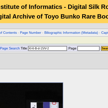
stitute of Informatics - Digital Silk 
gital Archive of Toyo Bunko Rare Bo
of Contents
-
Page Number
-
Biliographic Information (Metadata)
-
Cap
Page Search
Title
Page