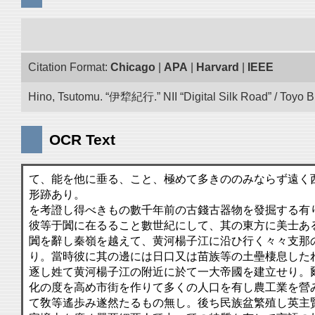
Citation Format:
Chicago
|
APA
|
Harvard
|
IEEE
Hino, Tsutomu. “伊犂紀行.” NII “Digital Silk Road” / Toyo 
OCR Text
て、能を他に垂る、こと、極めて多きののみならず遠く
形跡あり。
を考證し得べきもの數千年前の古錢古器物を發掘する有
彼等于闐に在るること數世紀にして、其の東方に美士あ
闐を辭し秦嶺を越えて、黄河楊子江に沿ひ行く々々支那
り。當時彼に其の邊には日口又は苗族等の土壘棲息した
逐し姓て黄河楊子江の附近に於て一大帝國を建立せり。
化の度を高め市街を作りて多くの人口を有し農工業を營
て敎等遙歩み遂然たるもの無し。後ち民族盆繁殖し英主