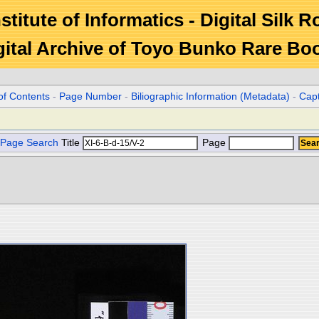
stitute of Informatics - Digital Silk 
gital Archive of Toyo Bunko Rare Bo
of Contents
-
Page Number
-
Biliographic Information (Metadata)
-
Cap
Page Search
Title
Page