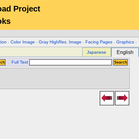
Road Project
oks
tion
-
Color Image
-
Gray HighRes. Image
-
Facing Pages
-
Graphics
-
Japanese
English
Full Text