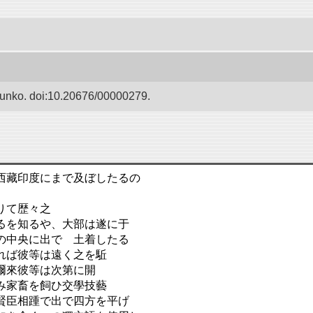
Bunko. doi:10.20676/00000279.
西藏印度にまで及ぼしたるの
りて歴々之
るを知るや、大部は遂に于
の中央に出でゝ土着したる
れば彼等は遠く之を駈
爾來彼等は次第に開
み家畜を飼ひ交學技藝
賢臣相踵で出で四方を平げ