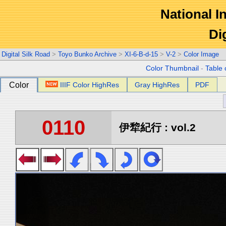
National In
Di
Digital Silk Road
>
Toyo Bunko Archive
>
XI-6-B-d-15
>
V-2
>
Color Image
Color Thumbnail
-
Table 
Color
IIIF Color HighRes
Gray HighRes
PDF
0110
伊犂紀行 : vol.2