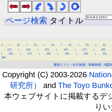
ページ検索
タイトル
1
.
.
.
.
|
.
.
.
.
11
.
.
.
.
|
.
.
.
.
21
.
.
.
.
|
.
.
.
.
31
.
.
.
.
|
.
.
.
.
41
.
.
.
.
|
.
.
.
.
51
.
.
.
.
|
.
.
.
.
61
.
.
.
.
.
.
.
.
131
.
.
.
.
|
.
.
.
.
141
.
.
.
.
|
.
.
.
.
151
.
.
.
.
|
.
.
.
.
161
.
.
.
.
|
.
.
.
.
171
.
.
.
.
|
.
.
.
.
181
.
.
.
.
|
.
.
.
.
261
.
.
.
.
|
.
.
.
.
271
.
.
.
.
|
.
.
.
.
281
.
.
.
.
|
.
.
.
.
291
.
.
.
.
|
.
.
.
.
301
.
.
.
.
|
.
.
.
.
311
.
.
.
384
書籍リスト
|
全文検索
|
画像検索
|
地図
Copyright (C) 2003-2026
Natio
研究所）
and
The Toyo B
本ウェブサイトに掲載するデ
りい