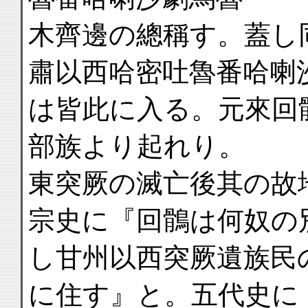
木齊邊の總稱す。蓋し
肅以西哈密吐魯番哈喇
は皆此に入る。元來回
部族より起れり。
東突厥の滅亡後其の故
宗史に『回鶻は何奴の
し甘州以西突厥遺族民
に住す』と。五代史に