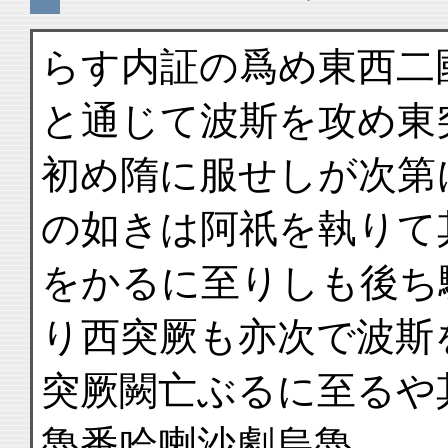
らす内証の爲め東西二
と通じて波斯を攻め東
初め隋に服せしが次第
の如きは阿祇を執りて
をかるに至りしも後ち
り西突厥も亦次で波斯
突厥闕亡ぶるに至るや
魯番哈喇沙劇烏魯