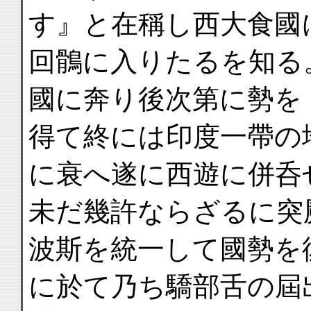
す』と在稱し西大食國
回鶻に入りたるを知る
國に奔り後次第に勢を
得て終には印度一帶の
に衰へ遂に西遊に併呑
未だ幾許ならざるに突
波斯を統一して國勢を
に於て乃ち驕部舌の屆