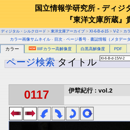
国立情報学研究所 - ディ
『東洋文庫所蔵』
ディジタル・シルクロード
>
東洋文庫アーカイブ
>
XI-6-B-d-15
>
V-2
>
カ
カラー画像サムネイル
-
目次
-
ページ番号
-
書誌情報（メタデー
カラー
IIIFカラー高解像度
白黒高解像度
PDF
ページ検索
タイトル
伊犂紀行 : vol.2
0117