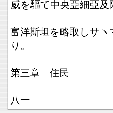
威を驅て中央亞細亞及
富洋斯坦を略取しサヽ
り。
第三章 住民
八一